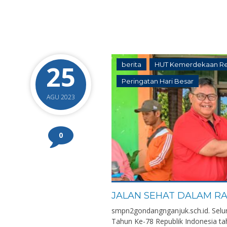
25
berita
HUT Kemerdekaan Rep
Peringatan Hari Besar
AGU 2023
0
Nanang Pujiningtyas,
I
JALAN SEHAT DALAM RA
S.Pd.
smpn2gondangnganjuk.sch.id. Selu
N
Tahun Ke-78 Republik Indonesia ta
NIK
N