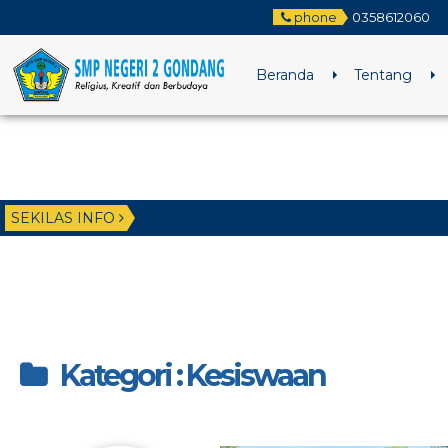
phone
0358612060
Beranda
Tentang
SEKILAS INFO
4 bulan 
Kategori : Kesiswaan