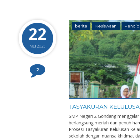
22
berita
Kesiswaan
Pendid
MEI 2025
2
TASYAKURAN KELULUSAN
SMP Negeri 2 Gondang menggelar ac
berlangsung meriah dan penuh haru
Prosesi Tasyakuran Kelulusan Kelas
sekolah dengan nuansa khidmat dan s