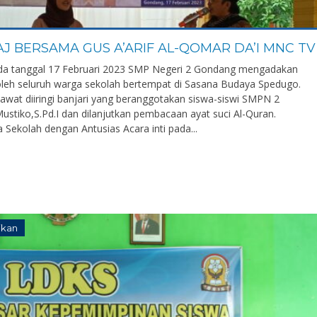
AJ BERSAMA GUS A’ARIF AL-QOMAR DA’I MNC TV
da tanggal 17 Februari 2023 SMP Negeri 2 Gondang mengadakan
i oleh seluruh warga sekolah bertempat di Sasana Budaya Spedugo.
awat diiringi banjari yang beranggotakan siswa-siswi SMPN 2
tiko,S.Pd.I dan dilanjutkan pembacaan ayat suci Al-Quran.
a Sekolah dengan Antusias Acara inti pada...
ikan