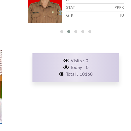
PPPK
STAT
PNS
TU
GTK
BP/BK
Visits : 0
Today : 0
Total : 10160