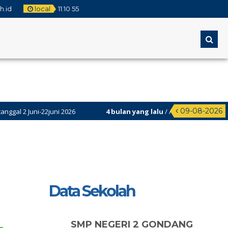
.id
local
11
:
10
56
09-08-2026
26
4 bulan yang lalu
/ Assesmen Sumatif akhir Semester Genap (
Data Sekolah
SMP NEGERI 2 GONDANG