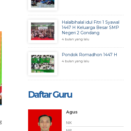
Halalbihalal idul Fitri 1 Syawal
1447 H Keluarga Besar SMP
Negeri 2 Gondang
4 bulan yang lalu
Pondok Romadhon 1447 H
4 bulan yang lalu
Daftar Guru
Sungkono, S.Pd.
g
NIK
NIP
196804151997031010