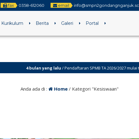
fax
0358-612060
email
info@smpn2gondangnganjuk.sch
Kurikulum
Berita
Galeri
Portal
yang lalu
/ Pendaftaran SPMB TA 2026/2027 mulai tanggal 2 Juni-22juni 20
Anda ada di :
Home
/
Kategori "Kesiswaan"