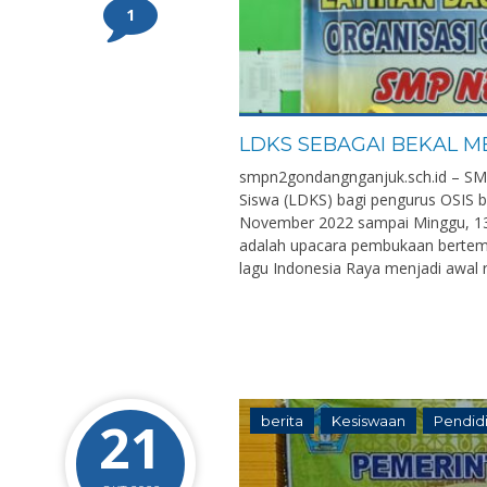
1
LDKS SEBAGAI BEKAL 
smpn2gondangnganjuk.sch.id – SM
Siswa (LDKS) bagi pengurus OSIS b
November 2022 sampai Minggu, 13 
adalah upacara pembukaan bertem
lagu Indonesia Raya menjadi awal 
21
berita
Kesiswaan
Pendid