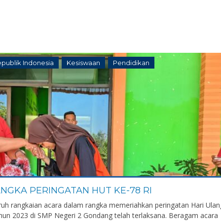
ublik Indonesia
Kesiswaan
Pendidikan
ka Suci Guntari, S.Pd.
Agus
NGKA PERINGATAN HUT KE-78 RI
ruh rangkaian acara dalam rangka memeriahkan peringatan Hari Ulan
IK
NIK
hun 2023 di SMP Negeri 2 Gondang telah terlaksana. Beragam acara
IP
NIP