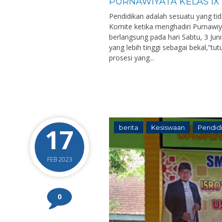
PURNAWIYATA KELAS IX
Pendidikan adalah sesuatu yang ti
Komite ketika menghadiri Purnawi
berlangsung pada hari Sabtu, 3 Ju
yang lebih tinggi sebagai bekal,”tu
prosesi yang...
17
berita
Kesiswaan
Pendid
FEB 2023
0