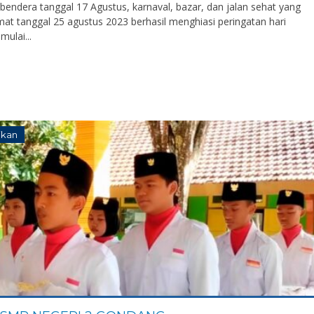
 bendera tanggal 17 Agustus, karnaval, bazar, dan jalan sehat yang
TAT
Tenaga Honorer
STAT
at tanggal 25 agustus 2023 berhasil menghiasi peringatan hari
mulai...
TK
Guru PKn
GTK
ikan