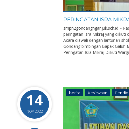
PERINGATAN ISRA MIKR
smpn2gondangnganjuk.sch.id – Pa
peringatan Isra Mikraj yang diikut
Acara diawali dengan lantunan shol
Gondang bimbingan Bapak Galuh Mus
Peringatan Isra Mikraj Diikuti Warg
14
berita
Kesiswaan
Pendid
NOV 2022