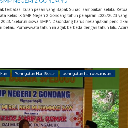
 SMP NEGERI 2 GONDANG
dak terbatas. Itulah pesan yang Bapak Suhadi sampaikan selaku Ketua
yata Kelas IX SMP Negeri 2 Gondang tahun pelajaran 2022/2023 yang
ni 2023. “Seluruh siswa SMPN 2 Gondang harus melanjutkan pendidika
tur beliau. Purnawiyata tahun ini agak berbeda dengan tahun lalu. Acar
ikan
Peringatan Hari Besar
peringatan hari besar islam