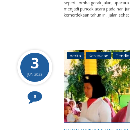
seperti lomba gerak jalan, upacara
NIP
S
menjadi puncak acara pada hari Jum
STAT
PPPK
kemerdekaan tahun ini. Jalan sehat 
G
GTK
Guru Olahraga
3
berita
Kesiswaan
Pendid
JUN 2023
0