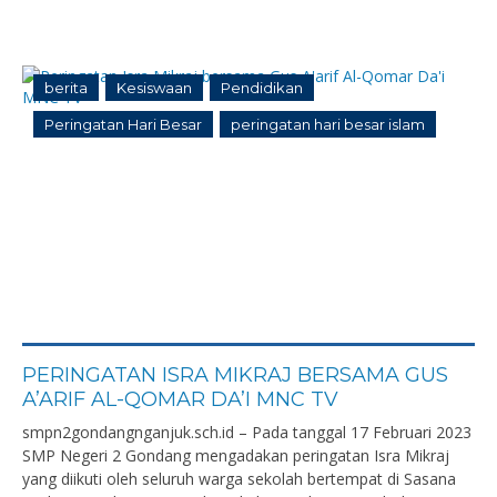
berita
Kesiswaan
Pendidikan
Peringatan Hari Besar
peringatan hari besar islam
PERINGATAN ISRA MIKRAJ BERSAMA GUS
A’ARIF AL-QOMAR DA’I MNC TV
smpn2gondangnganjuk.sch.id – Pada tanggal 17 Februari 2023
SMP Negeri 2 Gondang mengadakan peringatan Isra Mikraj
yang diikuti oleh seluruh warga sekolah bertempat di Sasana