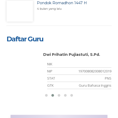
Pondok Romadhon 1447 H
4 bulan yang lalu
Daftar Guru
Dwi Prihatin Pujiastuti, S.Pd.
NIK
NIP
197008082008012019
PW
STAT
PNS
an
GTK
Guru Bahasa Inggris