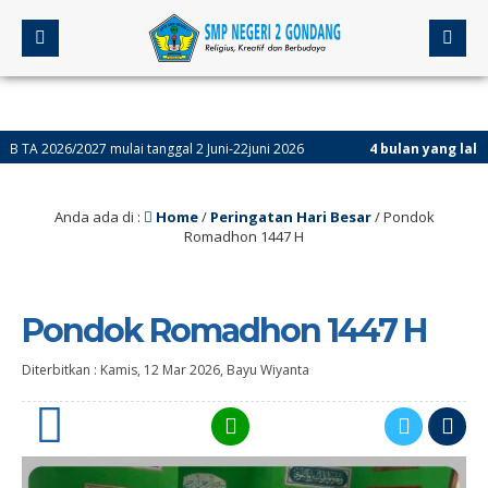
027 mulai tanggal 2 Juni-22juni 2026
4 bulan yang lalu
/ Assesmen S
Anda ada di :
Home
/
Peringatan Hari Besar
/
Pondok
Romadhon 1447 H
Pondok Romadhon 1447 H
Diterbitkan :
Kamis, 12 Mar 2026
,
Bayu Wiyanta
0