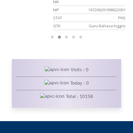
NIK
NIP
197206291998022001
er
STAT
PNS
an
GTK
Guru Bahasa Inggris
Visits : 0
Today : 0
Total : 10158