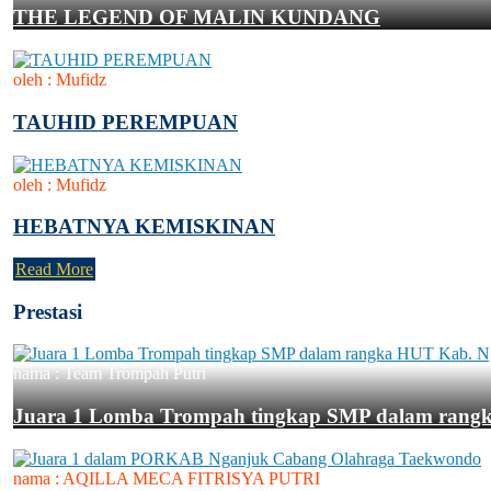
THE LEGEND OF MALIN KUNDANG
oleh : Mufidz
TAUHID PEREMPUAN
oleh : Mufidz
HEBATNYA KEMISKINAN
Read More
Prestasi
nama :
Team Trompah Putri
Juara 1 Lomba Trompah tingkap SMP dalam rang
nama :
AQILLA MECA FITRISYA PUTRI