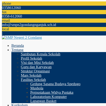
phone
0358612060
fax
0358-612060
email
info@smpn2gondangnganjuk.sch.id
local
:
Beranda
Tentang
Sambutan Kepala Sekolah
Profil Sekolah
Visi dan Misi Sekolah
Guru dan Karyawan
Struktur Organisasi
Mars Sekolah
Fasilitas Sekolah
Gedung Sasana Budaya Spedugo
Mushola
Perpustakaan Widya Pustaka
Laboratorium Komputer
Lapangan Basket
Kurikulum