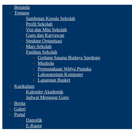
Beranda
Tentang
Sambutan Kepala Sekolah
Profil Sekolah
Visi dan Misi Sekolah
Guru dan Karyawan
Struktur Organisasi
Mars Sekolah
Fasilitas Sekolah
Gedung Sasana Budaya Spedugo
Mushola
Perpustakaan Widya Pustaka
Laboratorium Komputer
Lapangan Basket
Kurikulum
Kalender Akademik
Jadwal Mengajar Guru
Berita
Galeri
Portal
Dapodik
E-Rapor