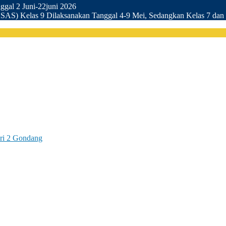
gal 2 Juni-22juni 2026
SAS) Kelas 9 Dilaksanakan Tanggal 4-9 Mei, Sedangkan Kelas 7 dan 
esar SMP Negeri 2 Gondang