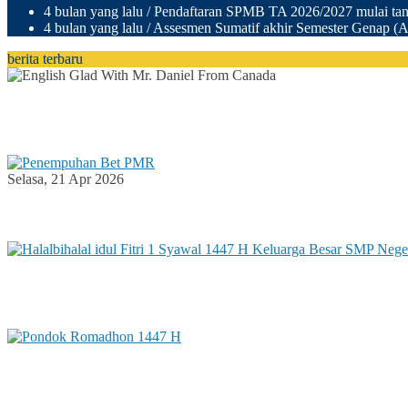
4 bulan yang lalu
/ Pendaftaran SPMB TA 2026/2027 mulai tang
4 bulan yang lalu
/ Assesmen Sumatif akhir Semester Genap (A
berita terbaru
Rabu, 13 Mei 2026
English Glad With Mr. Daniel From Canada
Selasa, 21 Apr 2026
Penempuhan Bet PMR
Sabtu, 28 Mar 2026
Halalbihalal idul Fitri 1 Syawal 1447 H Keluarga B
Kamis, 12 Mar 2026
Pondok Romadhon 1447 H