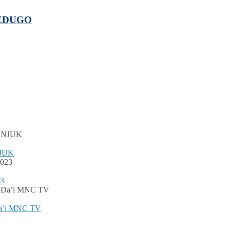
EDUGO
JUK
23
 Da’i MNC TV