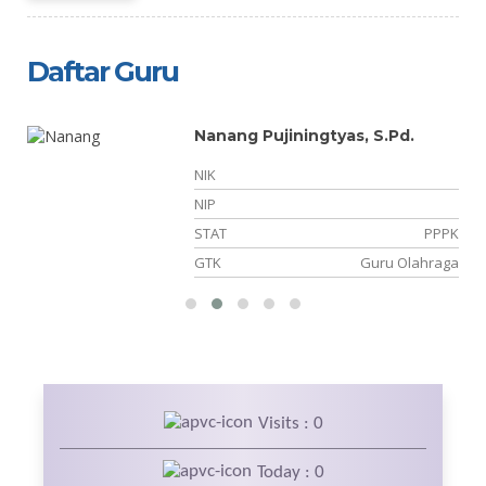
Daftar Guru
Nanang Pujiningtyas, S.Pd.
NIK
10
NIP
NS
STAT
PPPK
ka
GTK
Guru Olahraga
Visits : 0
Today : 0