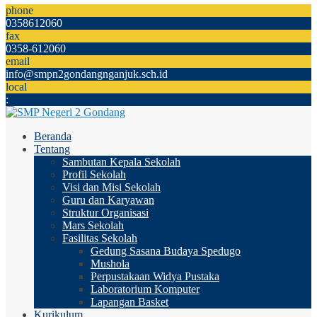
phone
0358612060
fax
0358-612060
email
info@smpn2gondangnganjuk.sch.id
local
:
Beranda
Tentang
Sambutan Kepala Sekolah
Profil Sekolah
Visi dan Misi Sekolah
Guru dan Karyawan
Struktur Organisasi
Mars Sekolah
Fasilitas Sekolah
Gedung Sasana Budaya Spedugo
Mushola
Perpustakaan Widya Pustaka
Laboratorium Komputer
Lapangan Basket
Kurikulum