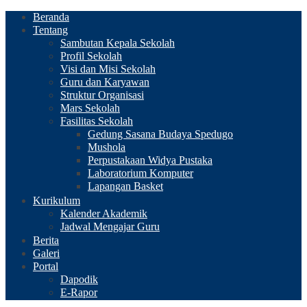
Beranda
Tentang
Sambutan Kepala Sekolah
Profil Sekolah
Visi dan Misi Sekolah
Guru dan Karyawan
Struktur Organisasi
Mars Sekolah
Fasilitas Sekolah
Gedung Sasana Budaya Spedugo
Mushola
Perpustakaan Widya Pustaka
Laboratorium Komputer
Lapangan Basket
Kurikulum
Kalender Akademik
Jadwal Mengajar Guru
Berita
Galeri
Portal
Dapodik
E-Rapor