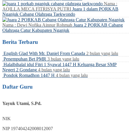
Nama :
AQILLA MECA FITRISYA PUTRI
Juara 1 dalam PORKAB
Nganjuk Cabang Olahraga Taekwondo
Nama : Dewi Nofika Ainnur Rohmah
Juara 2 PORKAB Cabang
Olahraga Catur Kabupaten Nganjuk
Berita Terbaru
English Glad With Mr. Daniel From Canada
2 bulan yang lalu
Penempuhan Bet PMR
3 bulan yang lalu
Halalbihalal idul Fitri 1 Syawal 1447 H Keluarga Besar SMP
Negeri 2 Gondang
4 bulan yang lalu
Pondok Romadhon 1447 H
4 bulan yang lalu
Daftar Guru
Yayuk Utami, S.Pd.
NIK
NIP
197404242008012007