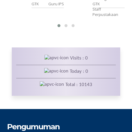
NS
GTK
Guru IPS
GTK
Staff
Perpustakaan
ah
Visits : 0
Today : 0
Total : 10143
Pengumuman