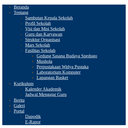
Beranda
Tentang
Sambutan Kepala Sekolah
Profil Sekolah
Visi dan Misi Sekolah
Guru dan Karyawan
Struktur Organisasi
Mars Sekolah
Fasilitas Sekolah
Gedung Sasana Budaya Spedugo
Mushola
Perpustakaan Widya Pustaka
Laboratorium Komputer
Lapangan Basket
Kurikulum
Kalender Akademik
Jadwal Mengajar Guru
Berita
Galeri
Portal
Dapodik
E-Rapor