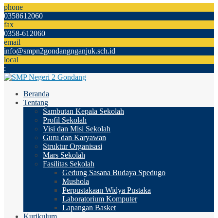
phone
0358612060
fax
0358-612060
email
info@smpn2gondangnganjuk.sch.id
local
:
Beranda
Tentang
Sambutan Kepala Sekolah
Profil Sekolah
Visi dan Misi Sekolah
Guru dan Karyawan
Struktur Organisasi
Mars Sekolah
Fasilitas Sekolah
Gedung Sasana Budaya Spedugo
Mushola
Perpustakaan Widya Pustaka
Laboratorium Komputer
Lapangan Basket
Kurikulum