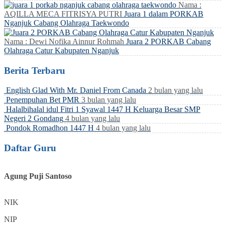
Nama :
AQILLA MECA FITRISYA PUTRI
Juara 1 dalam PORKAB
Nganjuk Cabang Olahraga Taekwondo
Nama : Dewi Nofika Ainnur Rohmah
Juara 2 PORKAB Cabang
Olahraga Catur Kabupaten Nganjuk
Berita Terbaru
English Glad With Mr. Daniel From Canada
2 bulan yang lalu
Penempuhan Bet PMR
3 bulan yang lalu
Halalbihalal idul Fitri 1 Syawal 1447 H Keluarga Besar SMP
Negeri 2 Gondang
4 bulan yang lalu
Pondok Romadhon 1447 H
4 bulan yang lalu
Daftar Guru
Agung Puji Santoso
NIK
NIP