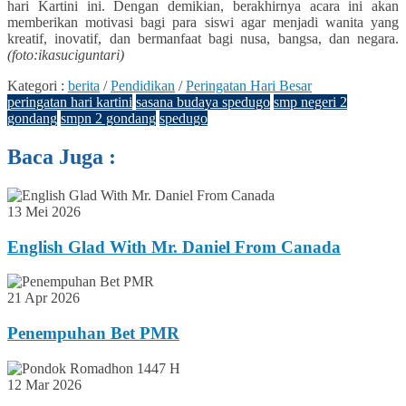
hari Kartini ini. Dengan demikian, berakhirnya acara ini akan
memberikan motivasi bagi para siswi agar menjadi wanita yang
kreatif, inovatif, dan bermanfaat bagi nusa, bangsa, dan negara.
(foto:ikasuciguntari)
Kategori :
berita
/
Pendidikan
/
Peringatan Hari Besar
peringatan hari kartini
sasana budaya spedugo
smp negeri 2
gondang
smpn 2 gondang
spedugo
Baca Juga :
13 Mei 2026
English Glad With Mr. Daniel From Canada
21 Apr 2026
Penempuhan Bet PMR
12 Mar 2026