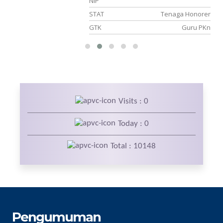
10
NIP
NS
STAT
Tenaga Honorer
ka
GTK
Guru PKn
Visits : 0
Today : 0
Total : 10148
Pengumuman