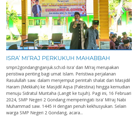
ISRA’ MI’RAJ PERKUKUH MAHABBAH
smpn2gondangnganjuk.sch.id-Isra’ dan Mi’raj merupakan
peristiwa penting bagi umat Islam. Peristiwa perjalanan
Rasulullah saw. dalam menjemput perintah shalat dari Masjidil
Haram (Mekkah) ke Masjidil Aqsa (Palestina) hingga kemudian
menuju Sidratul Muntaha (Langit ke tujuh). Pagi ini, 16 Februari
2024, SMP Negeri 2 Gondang memperingati Isra’ Mi’raj Nabi
Muhammad saw. 1445 H dengan penuh kekhusyukan. Selain
warga SMP Negeri 2 Gondang, acara...