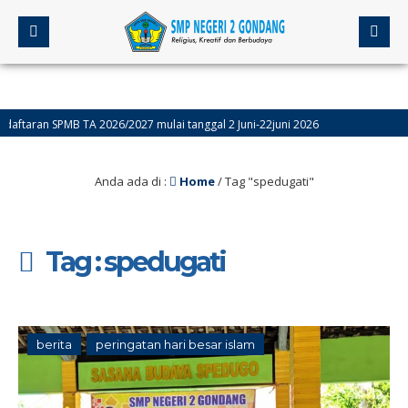
an SPMB TA 2026/2027 mulai tanggal 2 Juni-22juni 2026
Sumatif akhir Semester Genap (ASAS) Kelas 9 Dilaksanakan Tanggal 4-9 Mei, Sed
Anda ada di :
Home
/
Tag "spedugati"
Tag : spedugati
berita
peringatan hari besar islam