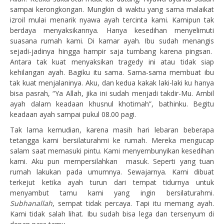
sampai kerongkongan. Mungkin di waktu yang sama malaikat
izroil mulai menarik nyawa ayah tercinta kami. Kamipun tak
berdaya menyaksikannya. Hanya kesedihan menyelimuti
suasana rumah kami. Di kamar ayah. Ibu sudah menangis
sejadi-jadinya hingga hampir saja tumbang karena pingsan.
Antara tak kuat menyaksikan tragedy ini atau tidak siap
kehilangan ayah. Bagiku itu sama. Sama-sama membuat ibu
tak kuat menjalaninya. Aku, dan kedua kakak laki-laki ku hanya
bisa pasrah, “Ya Allah, jika ini sudah menjadi takdir-Mu. Ambil
ayah dalam keadaan khusnul khotimah”, bathinku. Begitu
keadaan ayah sampai pukul 08.00 pagi.
Tak lama kemudian, karena masih hari lebaran beberapa
tetangga kami bersilaturahmi ke rumah. Mereka mengucap
salam saat memasuki pintu. Kami menyembunyikan kesedihan
kami. Aku pun mempersilahkan masuk. Seperti yang tuan
rumah lakukan pada umumnya. Sewajarnya. Kami dibuat
terkejut ketika ayah turun dari tempat tidurnya untuk
menyambut tamu kami yang ingin bersilaturahmi.
Subhanallah
, sempat tidak percaya. Tapi itu memang ayah.
Kami tidak salah lihat. Ibu sudah bisa lega dan tersenyum di