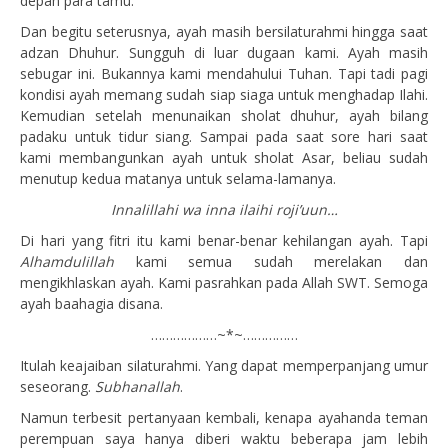
depan para tamu.
Dan begitu seterusnya, ayah masih bersilaturahmi hingga saat
adzan Dhuhur. Sungguh di luar dugaan kami. Ayah masih
sebugar ini. Bukannya kami mendahului Tuhan. Tapi tadi pagi
kondisi ayah memang sudah siap siaga untuk menghadap Ilahi.
Kemudian setelah menunaikan sholat dhuhur, ayah bilang
padaku untuk tidur siang. Sampai pada saat sore hari saat
kami membangunkan ayah untuk sholat Asar, beliau sudah
menutup kedua matanya untuk selama-lamanya.
Innalillahi wa inna ilaihi roji’uun…
Di hari yang fitri itu kami benar-benar kehilangan ayah. Tapi
Alhamdulillah
kami semua sudah merelakan dan
mengikhlaskan ayah. Kami pasrahkan pada Allah SWT. Semoga
ayah baahagia disana.
………………~*~……………
Itulah keajaiban silaturahmi. Yang dapat memperpanjang umur
seseorang.
Subhanallah
.
Namun terbesit pertanyaan kembali, kenapa ayahanda teman
perempuan saya hanya diberi waktu beberapa jam lebih