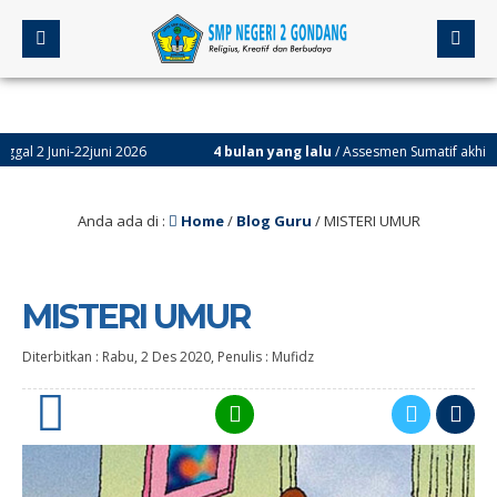
ni-22juni 2026
4 bulan yang lalu
/ Assesmen Sumatif akhir Semester 
Anda ada di :
Home
/
Blog Guru
/
MISTERI UMUR
MISTERI UMUR
Diterbitkan :
Rabu, 2 Des 2020
, Penulis :
Mufidz
2