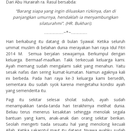
Dari Abu Hurairah ra. Rasul bersabda:
“Barang siapa yang ingin diluaskan rizkinya, dan di
panjangkan umurnya, hendaklah ia menyambungkan
silaturahmi”. (HR. Bukhari).
………………~*~……………
Hari berkabung itu datang di bulan Syawal. Ketika seluruh
ummat muslim di belahan dunia merayakan hari raya Idul Fitri
2014 M. Semua berjalan sewajarnya. Berkumpul dengan
keluarga. Bermaaf-maafkan. Takk terkecuali keluarga kami.
Ayah memang sudah mengalami sakit yang menahun. Yaitu
sesak nafas dan sering kumat-kumatan. Namun agaknya kali
ini berbeda. Pada hari raya ke-3 keluarga kami bersedih,
sementara ibu sudah syok karena mengetahui kondisi ayah
yang semenderita itu.
Pagi itu sekitar selesai sholat subuh, ayah sudah
menampakkan tanda-tanda hari terakhirnya melihat dunia.
Beliau terus menerus kesakitan sehingga menolak segala
bantuan yang kami, anak-anak dan orang sekitar berikan.
Seolah mengerti tiada sesuatu hal yang menolong kecuali
Allah. Ketika sakarotul maut itu datang. Nyawa ayahku sudah