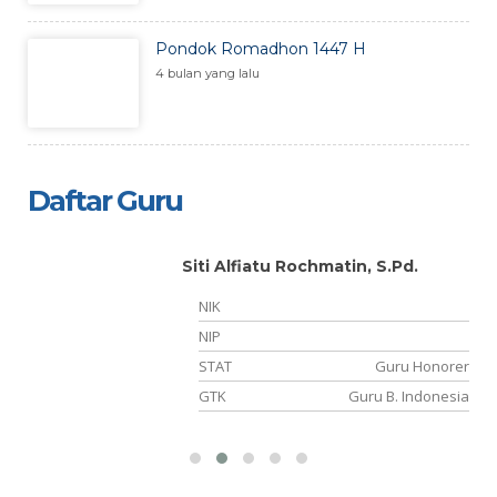
Pondok Romadhon 1447 H
4 bulan yang lalu
Daftar Guru
Makruf Ephendi, S.Pd.i
NIK
NIP
er
STAT
PPPK
ia
GTK
Guru Agama