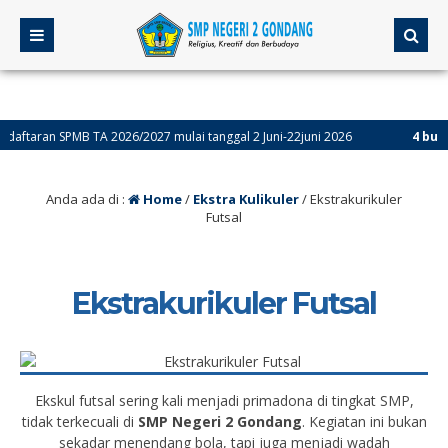
aran SPMB TA 2026/2027 mulai tanggal 2 Juni-22juni 2026
4 bulan ya
Anda ada di :
Home
/
Ekstra Kulikuler
/
Ekstrakurikuler
Futsal
Ekstrakurikuler Futsal
Ekskul futsal sering kali menjadi primadona di tingkat SMP,
tidak terkecuali di
SMP Negeri 2 Gondang
. Kegiatan ini bukan
sekadar menendang bola, tapi juga menjadi wadah