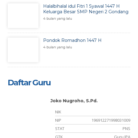
Halalbihalal idul Fitri 1 Syawal 1447 H
Keluarga Besar SMP Negeri 2 Gondang
4 bulan yang lalu
Pondok Romadhon 1447 H
4 bulan yang lalu
Daftar Guru
Joko Nugroho, S.Pd.
NIK
11
NIP
196912271998031009
NS
STAT
PNS
ka
GTK
Guru IPA