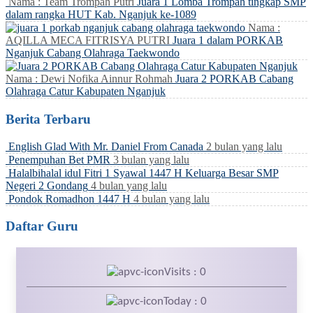
Nama : Team Trompah Putri
Juara 1 Lomba Trompah tingkap SMP
dalam rangka HUT Kab. Nganjuk ke-1089
Nama :
AQILLA MECA FITRISYA PUTRI
Juara 1 dalam PORKAB
Nganjuk Cabang Olahraga Taekwondo
Nama : Dewi Nofika Ainnur Rohmah
Juara 2 PORKAB Cabang
Olahraga Catur Kabupaten Nganjuk
Berita Terbaru
English Glad With Mr. Daniel From Canada
2 bulan yang lalu
Penempuhan Bet PMR
3 bulan yang lalu
Halalbihalal idul Fitri 1 Syawal 1447 H Keluarga Besar SMP
Negeri 2 Gondang
4 bulan yang lalu
Pondok Romadhon 1447 H
4 bulan yang lalu
Daftar Guru
Visits : 0
Today : 0