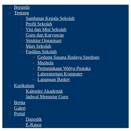
Beranda
Tentang
Sambutan Kepala Sekolah
Profil Sekolah
Visi dan Misi Sekolah
Guru dan Karyawan
Struktur Organisasi
Mars Sekolah
Fasilitas Sekolah
Gedung Sasana Budaya Spedugo
Mushola
Perpustakaan Widya Pustaka
Laboratorium Komputer
Lapangan Basket
Kurikulum
Kalender Akademik
Jadwal Mengajar Guru
Berita
Galeri
Portal
Dapodik
E-Rapor