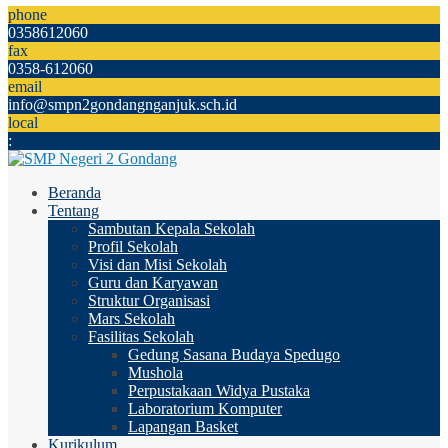
phone
0358612060
fax
0358-612060
email
info@smpn2gondangnganjuk.sch.id
local
:
Beranda
Tentang
Sambutan Kepala Sekolah
Profil Sekolah
Visi dan Misi Sekolah
Guru dan Karyawan
Struktur Organisasi
Mars Sekolah
Fasilitas Sekolah
Gedung Sasana Budaya Spedugo
Mushola
Perpustakaan Widya Pustaka
Laboratorium Komputer
Lapangan Basket
Kurikulum