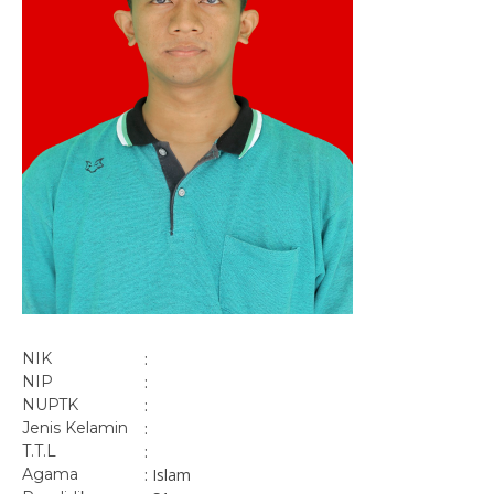
NIK
:
NIP
:
NUPTK
:
Jenis Kelamin
:
T.T.L
:
Agama
: Islam