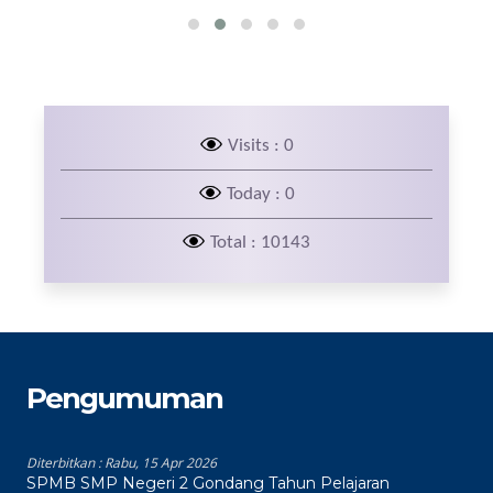
Visits : 0
Today : 0
Total : 10143
Pengumuman
Diterbitkan :
Rabu, 15 Apr 2026
SPMB SMP Negeri 2 Gondang Tahun Pelajaran