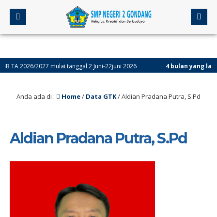
 2026/2027 mulai tanggal 2 Juni-22juni 2026
4 bulan yang lalu
/ As
Anda ada di :
Home
/
Data GTK
/
Aldian Pradana Putra, S.Pd
Aldian Pradana Putra, S.Pd