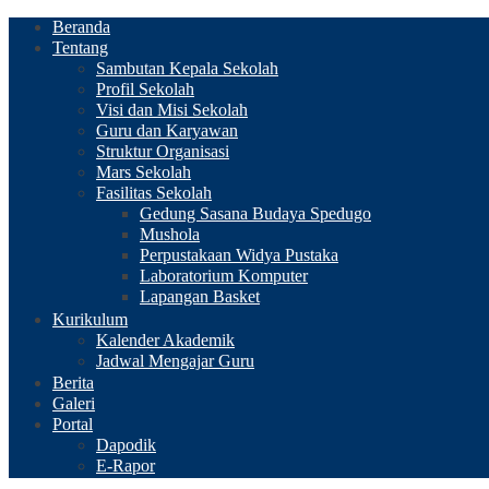
Beranda
Tentang
Sambutan Kepala Sekolah
Profil Sekolah
Visi dan Misi Sekolah
Guru dan Karyawan
Struktur Organisasi
Mars Sekolah
Fasilitas Sekolah
Gedung Sasana Budaya Spedugo
Mushola
Perpustakaan Widya Pustaka
Laboratorium Komputer
Lapangan Basket
Kurikulum
Kalender Akademik
Jadwal Mengajar Guru
Berita
Galeri
Portal
Dapodik
E-Rapor