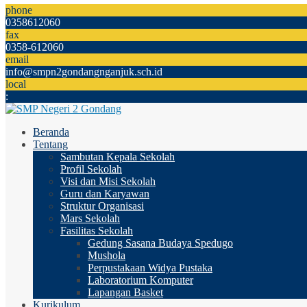
phone
0358612060
fax
0358-612060
email
info@smpn2gondangnganjuk.sch.id
local
:
Beranda
Tentang
Sambutan Kepala Sekolah
Profil Sekolah
Visi dan Misi Sekolah
Guru dan Karyawan
Struktur Organisasi
Mars Sekolah
Fasilitas Sekolah
Gedung Sasana Budaya Spedugo
Mushola
Perpustakaan Widya Pustaka
Laboratorium Komputer
Lapangan Basket
Kurikulum