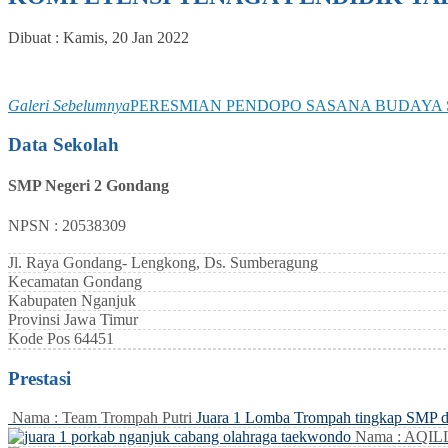
Dibuat :
Kamis, 20 Jan 2022
Galeri Sebelumnya
PERESMIAN PENDOPO SASANA BUDAYA
Data Sekolah
SMP Negeri 2 Gondang
NPSN : 20538309
Jl. Raya Gondang- Lengkong, Ds. Sumberagung
Kecamatan
Gondang
Kabupaten
Nganjuk
Provinsi
Jawa Timur
Kode Pos
64451
Prestasi
Nama : Team Trompah Putri
Juara 1 Lomba Trompah tingkap SMP 
Nama : AQI