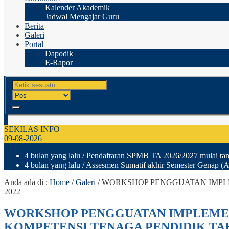
Kalender Akademik
Jadwal Mengajar Guru
Berita
Galeri
Portal
Dapodik
E-Rapor
SEKILAS INFO
09-08-2026
4 bulan yang lalu
/ Pendaftaran SPMB TA 2026/2027 mulai tang
4 bulan yang lalu
/ Assesmen Sumatif akhir Semester Genap (A
Anda ada di :
Home
/
Galeri
/
WORKSHOP PENGGUATAN IMPL
2022
WORKSHOP PENGGUATAN IMPLEME
KOMPETENSI TENAGA PENDIDIK TAH