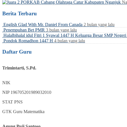
Na
Berita Terbaru
English Glad With Mr. Daniel From Canada
2 bulan yang lalu
Penempuhan Bet PMR
3 bulan yang lalu
Halalbihalal idul Fitri 1 Syawal 1447 H Keluarga Besar SMP Neger
Pondok Romadhon 1447 H
4 bulan yang lalu
Daftar Guru
Trimintarti, S.Pd.
NIK
NIP
196705201989032010
STAT
PNS
GTK
Guru Matematika
Agung Puji Santoso