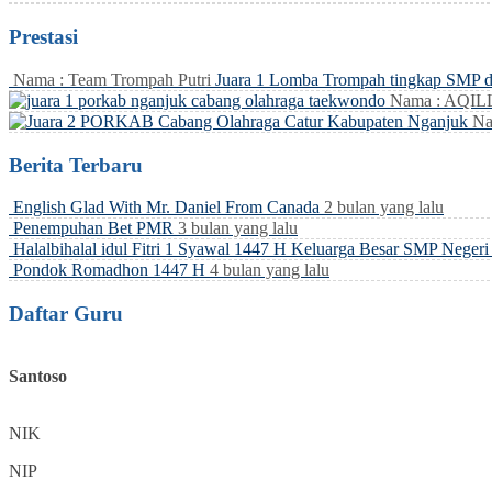
Prestasi
Nama : Team Trompah Putri
Juara 1 Lomba Trompah tingkap SMP 
Nama : AQI
Na
Berita Terbaru
English Glad With Mr. Daniel From Canada
2 bulan yang lalu
Penempuhan Bet PMR
3 bulan yang lalu
Halalbihalal idul Fitri 1 Syawal 1447 H Keluarga Besar SMP Neger
Pondok Romadhon 1447 H
4 bulan yang lalu
Daftar Guru
Santoso
NIK
NIP