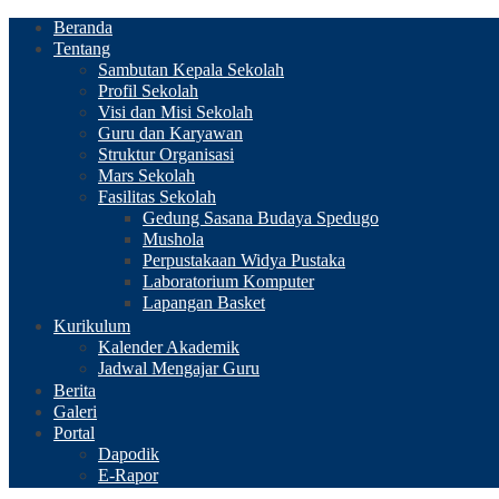
Beranda
Tentang
Sambutan Kepala Sekolah
Profil Sekolah
Visi dan Misi Sekolah
Guru dan Karyawan
Struktur Organisasi
Mars Sekolah
Fasilitas Sekolah
Gedung Sasana Budaya Spedugo
Mushola
Perpustakaan Widya Pustaka
Laboratorium Komputer
Lapangan Basket
Kurikulum
Kalender Akademik
Jadwal Mengajar Guru
Berita
Galeri
Portal
Dapodik
E-Rapor