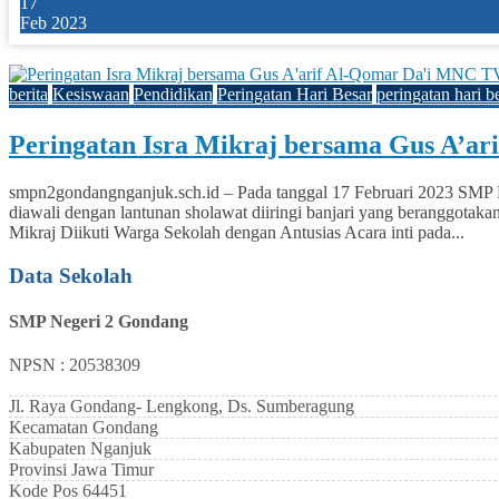
17
Feb 2023
0
berita
Kesiswaan
Pendidikan
Peringatan Hari Besar
peringatan hari b
Peringatan Isra Mikraj bersama Gus A’a
smpn2gondangnganjuk.sch.id – Pada tanggal 17 Februari 2023 SMP N
diawali dengan lantunan sholawat diiringi banjari yang beranggota
Mikraj Diikuti Warga Sekolah dengan Antusias Acara inti pada...
Data Sekolah
SMP Negeri 2 Gondang
NPSN : 20538309
Jl. Raya Gondang- Lengkong, Ds. Sumberagung
Kecamatan
Gondang
Kabupaten
Nganjuk
Provinsi
Jawa Timur
Kode Pos
64451