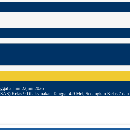
gal 2 Juni-22juni 2026
SAS) Kelas 9 Dilaksanakan Tanggal 4-9 Mei, Sedangkan Kelas 7 dan 