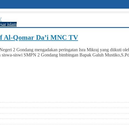
esar islam
rif Al-Qomar Da’i MNC TV
egeri 2 Gondang mengadakan peringatan Isra Mikraj yang diikuti ole
kan siswa-siswi SMPN 2 Gondang bimbingan Bapak Galuh Mustiko,S.Pd.I