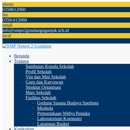
phone
0358612060
fax
0358-612060
email
info@smpn2gondangnganjuk.sch.id
local
:
Beranda
Tentang
Sambutan Kepala Sekolah
Profil Sekolah
Visi dan Misi Sekolah
Guru dan Karyawan
Struktur Organisasi
Mars Sekolah
Fasilitas Sekolah
Gedung Sasana Budaya Spedugo
Mushola
Perpustakaan Widya Pustaka
Laboratorium Komputer
Lapangan Basket
Kurikulum