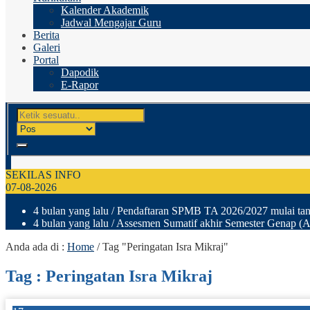
Kalender Akademik
Jadwal Mengajar Guru
Berita
Galeri
Portal
Dapodik
E-Rapor
SEKILAS INFO
07-08-2026
4 bulan yang lalu
/ Pendaftaran SPMB TA 2026/2027 mulai tang
4 bulan yang lalu
/ Assesmen Sumatif akhir Semester Genap (A
Anda ada di :
Home
/
Tag "Peringatan Isra Mikraj"
Tag : Peringatan Isra Mikraj