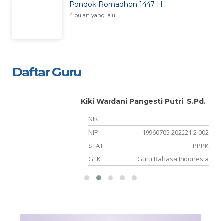
Pondok Romadhon 1447 H
4 bulan yang lalu
Daftar Guru
Kiki Wardani Pangesti Putri, S.Pd.
NIK
19
NIP
19960705 202221 2 002
NS
STAT
PPPK
is
GTK
Guru Bahasa Indonesia