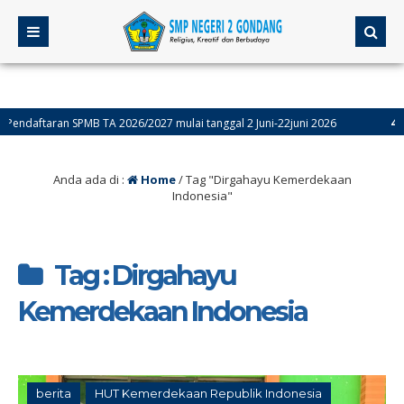
daftaran SPMB TA 2026/2027 mulai tanggal 2 Juni-22juni 2026
4 bulan
Anda ada di :
Home
/
Tag "Dirgahayu Kemerdekaan
Indonesia"
Tag : Dirgahayu
Kemerdekaan Indonesia
berita
HUT Kemerdekaan Republik Indonesia