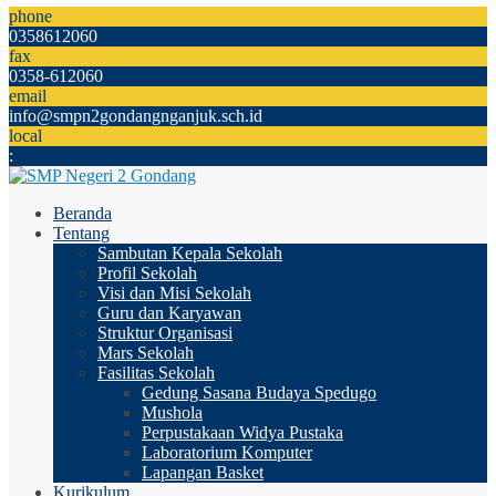
phone
0358612060
fax
0358-612060
email
info@smpn2gondangnganjuk.sch.id
local
:
Beranda
Tentang
Sambutan Kepala Sekolah
Profil Sekolah
Visi dan Misi Sekolah
Guru dan Karyawan
Struktur Organisasi
Mars Sekolah
Fasilitas Sekolah
Gedung Sasana Budaya Spedugo
Mushola
Perpustakaan Widya Pustaka
Laboratorium Komputer
Lapangan Basket
Kurikulum