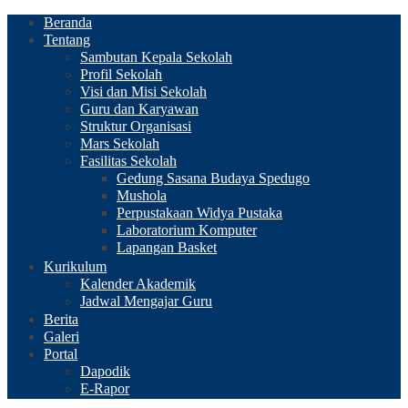
Beranda
Tentang
Sambutan Kepala Sekolah
Profil Sekolah
Visi dan Misi Sekolah
Guru dan Karyawan
Struktur Organisasi
Mars Sekolah
Fasilitas Sekolah
Gedung Sasana Budaya Spedugo
Mushola
Perpustakaan Widya Pustaka
Laboratorium Komputer
Lapangan Basket
Kurikulum
Kalender Akademik
Jadwal Mengajar Guru
Berita
Galeri
Portal
Dapodik
E-Rapor