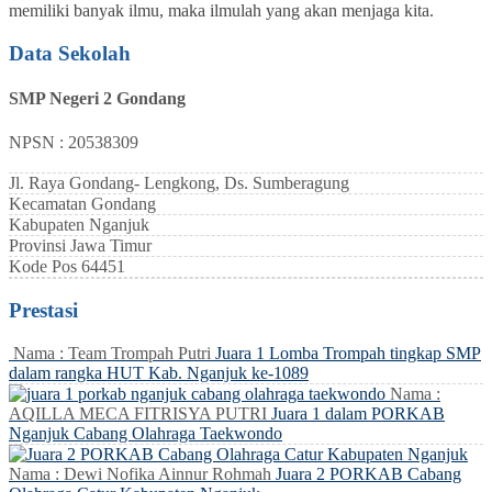
memiliki banyak ilmu, maka ilmulah yang akan menjaga kita.
Data Sekolah
SMP Negeri 2 Gondang
NPSN : 20538309
Jl. Raya Gondang- Lengkong, Ds. Sumberagung
Kecamatan
Gondang
Kabupaten
Nganjuk
Provinsi
Jawa Timur
Kode Pos
64451
Prestasi
Nama : Team Trompah Putri
Juara 1 Lomba Trompah tingkap SMP
dalam rangka HUT Kab. Nganjuk ke-1089
Nama :
AQILLA MECA FITRISYA PUTRI
Juara 1 dalam PORKAB
Nganjuk Cabang Olahraga Taekwondo
Nama : Dewi Nofika Ainnur Rohmah
Juara 2 PORKAB Cabang