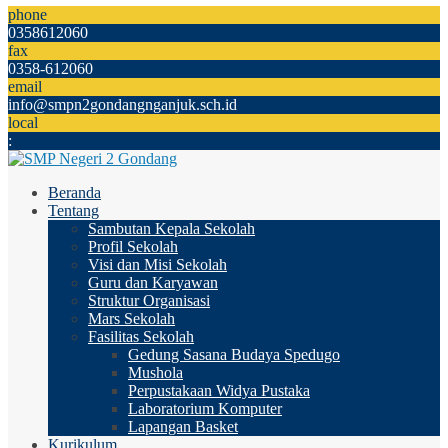
phone
0358612060
fax
0358-612060
email
info@smpn2gondangnganjuk.sch.id
local
:
Beranda
Tentang
Sambutan Kepala Sekolah
Profil Sekolah
Visi dan Misi Sekolah
Guru dan Karyawan
Struktur Organisasi
Mars Sekolah
Fasilitas Sekolah
Gedung Sasana Budaya Spedugo
Mushola
Perpustakaan Widya Pustaka
Laboratorium Komputer
Lapangan Basket
Kurikulum