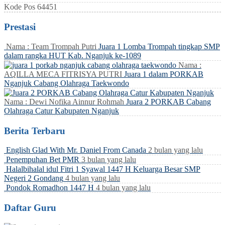
Kode Pos
64451
Prestasi
Nama : Team Trompah Putri
Juara 1 Lomba Trompah tingkap SMP
dalam rangka HUT Kab. Nganjuk ke-1089
Nama :
AQILLA MECA FITRISYA PUTRI
Juara 1 dalam PORKAB
Nganjuk Cabang Olahraga Taekwondo
Nama : Dewi Nofika Ainnur Rohmah
Juara 2 PORKAB Cabang
Olahraga Catur Kabupaten Nganjuk
Berita Terbaru
English Glad With Mr. Daniel From Canada
2 bulan yang lalu
Penempuhan Bet PMR
3 bulan yang lalu
Halalbihalal idul Fitri 1 Syawal 1447 H Keluarga Besar SMP
Negeri 2 Gondang
4 bulan yang lalu
Pondok Romadhon 1447 H
4 bulan yang lalu
Daftar Guru