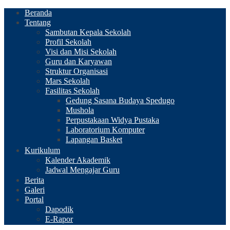
Beranda
Tentang
Sambutan Kepala Sekolah
Profil Sekolah
Visi dan Misi Sekolah
Guru dan Karyawan
Struktur Organisasi
Mars Sekolah
Fasilitas Sekolah
Gedung Sasana Budaya Spedugo
Mushola
Perpustakaan Widya Pustaka
Laboratorium Komputer
Lapangan Basket
Kurikulum
Kalender Akademik
Jadwal Mengajar Guru
Berita
Galeri
Portal
Dapodik
E-Rapor