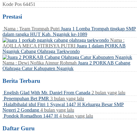
Kode Pos
64451
Prestasi
Nama : Team Trompah Putri
Juara 1 Lomba Trompah tingkap SMP
dalam rangka HUT Kab. Nganjuk ke-1089
Nama :
AQILLA MECA FITRISYA PUTRI
Juara 1 dalam PORKAB
Nganjuk Cabang Olahraga Taekwondo
Nama : Dewi Nofika Ainnur Rohmah
Juara 2 PORKAB Cabang
Olahraga Catur Kabupaten Nganjuk
Berita Terbaru
English Glad With Mr. Daniel From Canada
2 bulan yang lalu
Penempuhan Bet PMR
3 bulan yang lalu
Halalbihalal idul Fitri 1 Syawal 1447 H Keluarga Besar SMP
Negeri 2 Gondang
4 bulan yang lalu
Pondok Romadhon 1447 H
4 bulan yang lalu
Daftar Guru