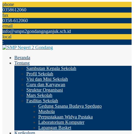
phone
0358612060
fax
0358-612060
email
info@smpn2gondangnganjuk.sch.id
local
:
Beranda
Tentang
Sambutan Kepala Sekolah
Profil Sekolah
Visi dan Misi Sekolah
Guru dan Karyawan
Struktur Organisasi
Mars Sekolah
Fasilitas Sekolah
Gedung Sasana Budaya Spedugo
Mushola
Perpustakaan Widya Pustaka
Laboratorium Komputer
Lapangan Basket
Kurikulum