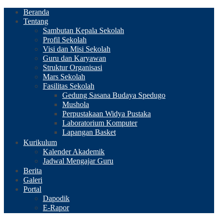
Beranda
Tentang
Sambutan Kepala Sekolah
Profil Sekolah
Visi dan Misi Sekolah
Guru dan Karyawan
Struktur Organisasi
Mars Sekolah
Fasilitas Sekolah
Gedung Sasana Budaya Spedugo
Mushola
Perpustakaan Widya Pustaka
Laboratorium Komputer
Lapangan Basket
Kurikulum
Kalender Akademik
Jadwal Mengajar Guru
Berita
Galeri
Portal
Dapodik
E-Rapor