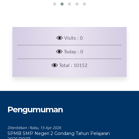
Visits : 0
Today : 0
Total : 10152
Pengumuman
Diterbitkan :
Rabu, 15 Apr 2026
SPMB SMP Negeri 2 Gondang Tahun Pelajaran