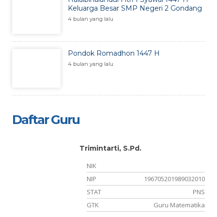
Keluarga Besar SMP Negeri 2 Gondang
4 bulan yang lalu
Pondok Romadhon 1447 H
4 bulan yang lalu
Daftar Guru
Trimintarti, S.Pd.
NIK
35
NIP
196705201989032010
NS
STAT
PNS
PS
GTK
Guru Matematika