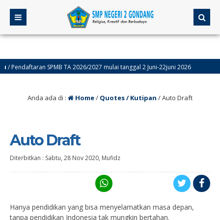
Pendaftaran SPMB TA 2026/2027 mulai tanggal 2 Juni-22juni 2026
4 bu
Anda ada di :
Home
/
Quotes / Kutipan
/
Auto Draft
Auto Draft
Diterbitkan :
Sabtu, 28 Nov 2020
,
Mufidz
Hanya pendidikan yang bisa menyelamatkan masa depan,
tanpa pendidikan Indonesia tak mungkin bertahan.