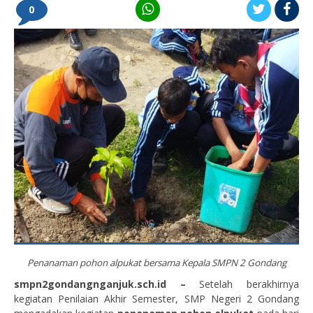
0
Penanaman pohon alpukat bersama Kepala SMPN 2 Gondang
smpn2gondangnganjuk.sch.id –
Setelah berakhirnya
kegiatan Penilaian Akhir Semester, SMP Negeri 2 Gondang