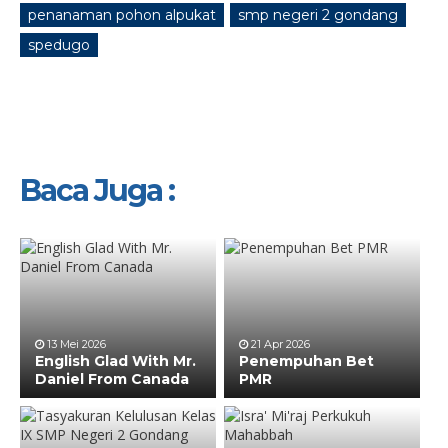
penanaman pohon alpukat
smp negeri 2 gondang
spedugo
Baca Juga :
13 Mei 2026
21 Apr 2026
English Glad With Mr.
Penempuhan Bet
Daniel From Canada
PMR