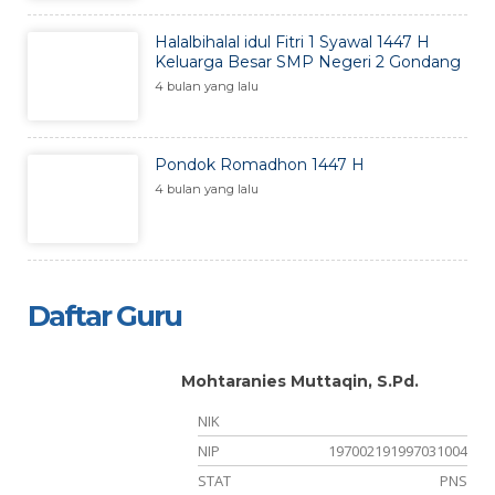
Halalbihalal idul Fitri 1 Syawal 1447 H
Keluarga Besar SMP Negeri 2 Gondang
4 bulan yang lalu
Pondok Romadhon 1447 H
4 bulan yang lalu
Daftar Guru
Mohtaranies Muttaqin, S.Pd.
NIK
NIP
197002191997031004
er
STAT
PNS