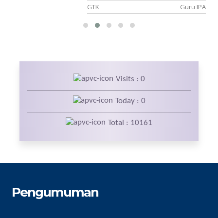
an
GTK
Guru IPA
Visits : 0
Today : 0
Total : 10161
Pengumuman