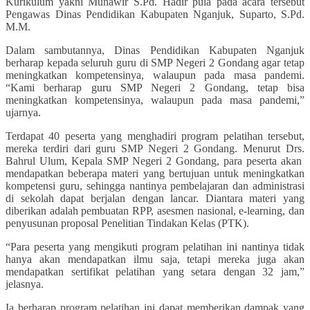
Kurikulum yakni Munawir S.Pd. Hadir pula pada acara tersebut
Pengawas Dinas Pendidikan Kabupaten Nganjuk, Suparto, S.Pd.
M.M.
Dalam sambutannya, Dinas Pendidikan Kabupaten Nganjuk
berharap kepada seluruh guru di SMP Negeri 2 Gondang agar tetap
meningkatkan kompetensinya, walaupun pada masa pandemi.
“Kami berharap guru SMP Negeri 2 Gondang, tetap bisa
meningkatkan kompetensinya, walaupun pada masa pandemi,”
ujarnya.
Terdapat 40 peserta yang menghadiri program pelatihan tersebut,
mereka terdiri dari guru SMP Negeri 2 Gondang. Menurut Drs.
Bahrul Ulum, Kepala SMP Negeri 2 Gondang, para peserta akan
mendapatkan beberapa materi yang bertujuan untuk meningkatkan
kompetensi guru, sehingga nantinya pembelajaran dan administrasi
di sekolah dapat berjalan dengan lancar. Diantara materi yang
diberikan adalah pembuatan RPP, asesmen nasional, e-learning, dan
penyusunan proposal Penelitian Tindakan Kelas (PTK).
“Para peserta yang mengikuti program pelatihan ini nantinya tidak
hanya akan mendapatkan ilmu saja, tetapi mereka juga akan
mendapatkan sertifikat pelatihan yang setara dengan 32 jam,”
jelasnya.
Ia berharap program pelatihan ini dapat memberikan dampak yang