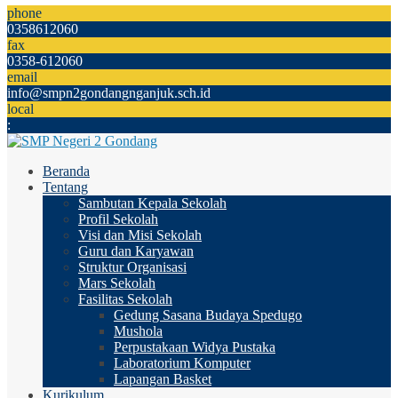
phone
0358612060
fax
0358-612060
email
info@smpn2gondangnganjuk.sch.id
local
:
Beranda
Tentang
Sambutan Kepala Sekolah
Profil Sekolah
Visi dan Misi Sekolah
Guru dan Karyawan
Struktur Organisasi
Mars Sekolah
Fasilitas Sekolah
Gedung Sasana Budaya Spedugo
Mushola
Perpustakaan Widya Pustaka
Laboratorium Komputer
Lapangan Basket
Kurikulum