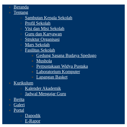
Beranda
Tentang
Sambutan Kepala Sekolah
Profil Sekolah
Visi dan Misi Sekolah
Guru dan Karyawan
Struktur Organisasi
Mars Sekolah
Fasilitas Sekolah
Gedung Sasana Budaya Spedugo
Mushola
Perpustakaan Widya Pustaka
Laboratorium Komputer
Lapangan Basket
Kurikulum
Kalender Akademik
Jadwal Mengajar Guru
Berita
Galeri
Portal
Dapodik
E-Rapor