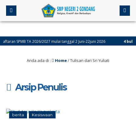
ran SPMB TA 2026/2027 mulai tanggal 2 Juni-22juni 2026
4 bulan yan
Anda ada di :
Home
/
Tulisan dari Sri Yuliati
Arsip Penulis
berita
Kesiswaan