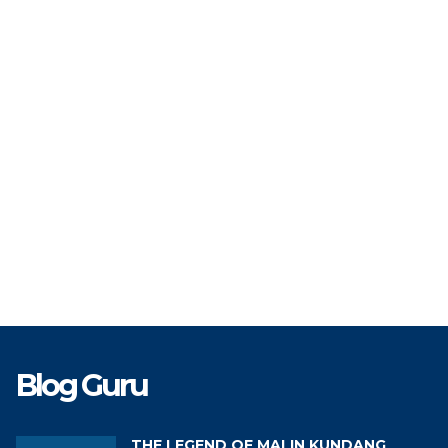
IP
19960705 202221 2 002
STAT
TAT
PPPK
GTK
G
TK
Guru Bahasa Indonesia
Blog Guru
THE LEGEND OF MALIN KUNDANG