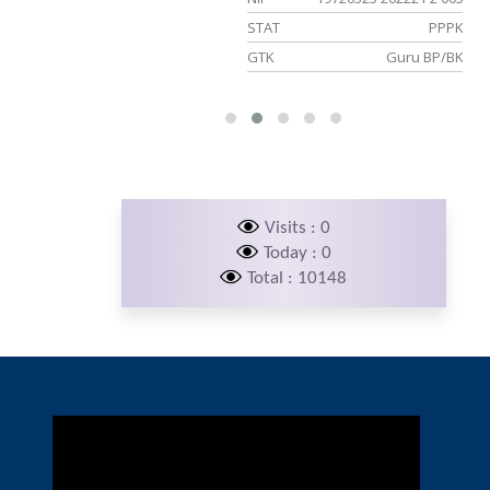
PPPK
STAT
PPPK
uru Olahraga
GTK
Guru BP/BK
Visits : 0
Today : 0
Total : 10148