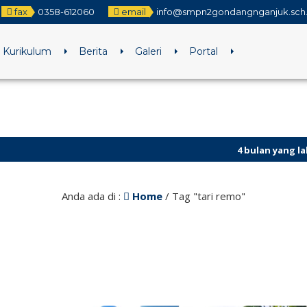
fax
0358-612060
email
info@smpn2gondangnganjuk.sch
Kurikulum
Berita
Galeri
Portal
4 bulan yang lalu
/ Penda
4 bulan yang lalu
/ Asses
Anda ada di :
Home
/
Tag "tari remo"