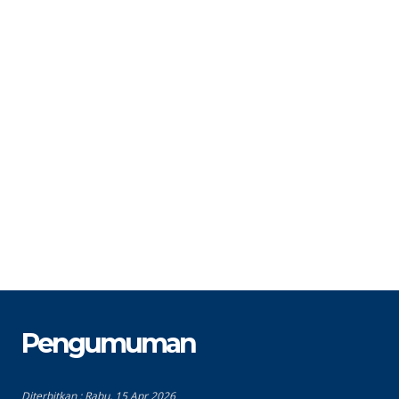
N
STAT
PNS
S
GTK
BP/BK
G
Pengumuman
Diterbitkan :
Rabu, 15 Apr 2026