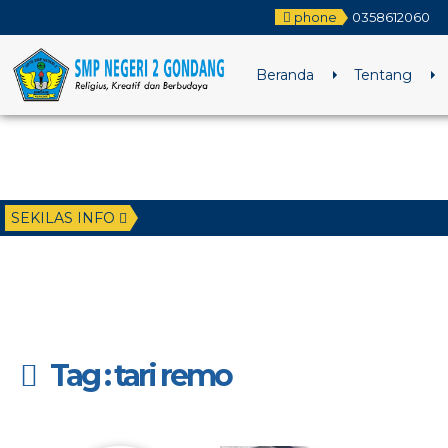
phone
0358612060
Beranda
Tentang
SEKILAS INFO
Tag : tari remo