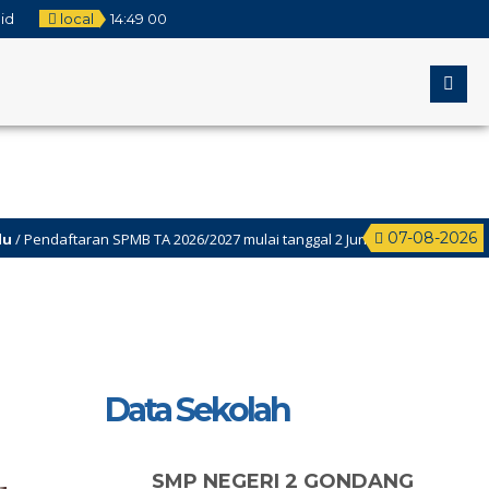
.id
local
14
:
49
01
07-08-2026
ftaran SPMB TA 2026/2027 mulai tanggal 2 Juni-22juni 2026
men Sumatif akhir Semester Genap (ASAS) Kelas 9 Dilaksanakan Tanggal 4
Data Sekolah
SMP NEGERI 2 GONDANG