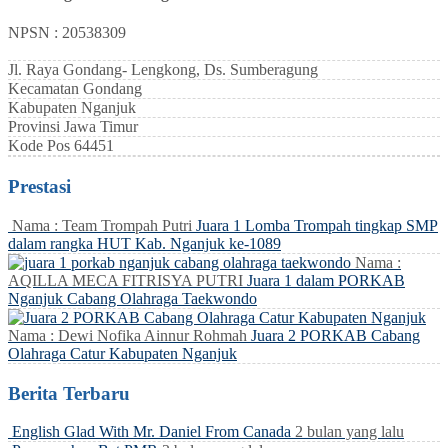
NPSN : 20538309
Jl. Raya Gondang- Lengkong, Ds. Sumberagung
Kecamatan
Gondang
Kabupaten
Nganjuk
Provinsi
Jawa Timur
Kode Pos
64451
Prestasi
Nama : Team Trompah Putri
Juara 1 Lomba Trompah tingkap SMP
dalam rangka HUT Kab. Nganjuk ke-1089
Nama :
AQILLA MECA FITRISYA PUTRI
Juara 1 dalam PORKAB
Nganjuk Cabang Olahraga Taekwondo
Nama : Dewi Nofika Ainnur Rohmah
Juara 2 PORKAB Cabang
Olahraga Catur Kabupaten Nganjuk
Berita Terbaru
English Glad With Mr. Daniel From Canada
2 bulan yang lalu