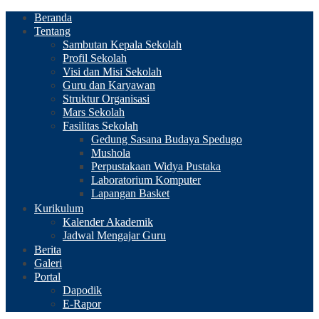
Beranda
Tentang
Sambutan Kepala Sekolah
Profil Sekolah
Visi dan Misi Sekolah
Guru dan Karyawan
Struktur Organisasi
Mars Sekolah
Fasilitas Sekolah
Gedung Sasana Budaya Spedugo
Mushola
Perpustakaan Widya Pustaka
Laboratorium Komputer
Lapangan Basket
Kurikulum
Kalender Akademik
Jadwal Mengajar Guru
Berita
Galeri
Portal
Dapodik
E-Rapor