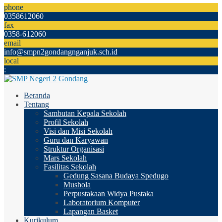
phone
0358612060
fax
0358-612060
email
info@smpn2gondangnganjuk.sch.id
local
:
Beranda
Tentang
Sambutan Kepala Sekolah
Profil Sekolah
Visi dan Misi Sekolah
Guru dan Karyawan
Struktur Organisasi
Mars Sekolah
Fasilitas Sekolah
Gedung Sasana Budaya Spedugo
Mushola
Perpustakaan Widya Pustaka
Laboratorium Komputer
Lapangan Basket
Kurikulum