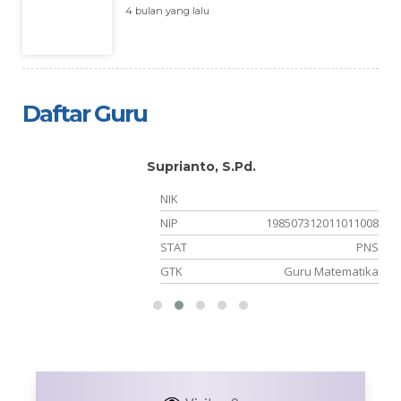
4 bulan yang lalu
Daftar Guru
Suprianto, S.Pd.
NIK
NIP
198507312011011008
PK
STAT
PNS
ga
GTK
Guru Matematika