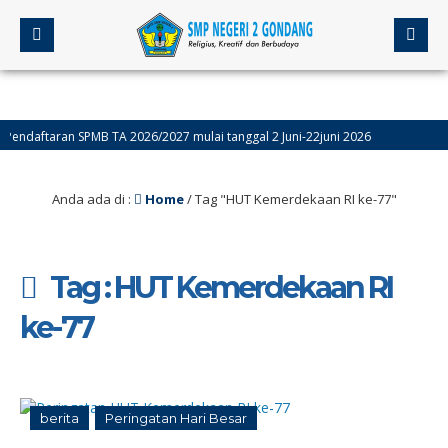
daftaran SPMB TA 2026/2027 mulai tanggal 2 Juni-22juni 2026
esmen Sumatif akhir Semester Genap (ASAS) Kelas 9 Dilaksanakan Tanggal 4-9 M
Anda ada di :
Home
/
Tag "HUT Kemerdekaan RI ke-77"
Tag : HUT Kemerdekaan RI
ke-77
berita
Peringatan Hari Besar