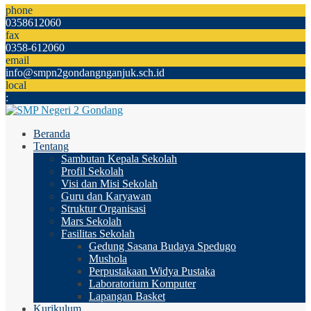
phone
0358612060
fax
0358-612060
email
info@smpn2gondangnganjuk.sch.id
local
:
Beranda
Tentang
Sambutan Kepala Sekolah
Profil Sekolah
Visi dan Misi Sekolah
Guru dan Karyawan
Struktur Organisasi
Mars Sekolah
Fasilitas Sekolah
Gedung Sasana Budaya Spedugo
Mushola
Perpustakaan Widya Pustaka
Laboratorium Komputer
Lapangan Basket
Kurikulum