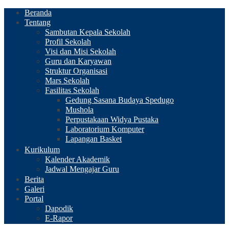
Beranda
Tentang
Sambutan Kepala Sekolah
Profil Sekolah
Visi dan Misi Sekolah
Guru dan Karyawan
Struktur Organisasi
Mars Sekolah
Fasilitas Sekolah
Gedung Sasana Budaya Spedugo
Mushola
Perpustakaan Widya Pustaka
Laboratorium Komputer
Lapangan Basket
Kurikulum
Kalender Akademik
Jadwal Mengajar Guru
Berita
Galeri
Portal
Dapodik
E-Rapor