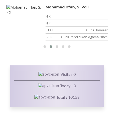
Mohamad Irfan, S. Pd.I
NIK
10
NIP
NS
STAT
Guru Honorer
ka
GTK
Guru Pendidikan Agama Islam
Visits : 0
Today : 0
Total : 10158