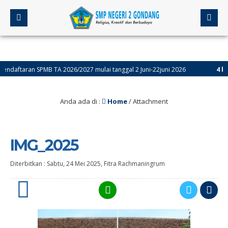
ftaran SPMB TA 2026/2027 mulai tanggal 2 Juni-22juni 2026
4 bulan y
Anda ada di :
Home
/ Attachment
IMG_2025
Diterbitkan :
Sabtu, 24 Mei 2025
,
Fitra Rachmaningrum
0