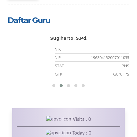
Daftar Guru
Sugiharto, S.Pd.
NIK
01
NIP
196804152007011035
NS
STAT
PNS
is
GTK
Guru IPS
Visits : 0
Today : 0