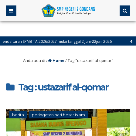
daftaran SPMB TA 2026/2027 mulai tanggal 2 Juni-22juni 2026
4 bulan
Anda ada di :
Home
/
Tag "ustazarif al-qomar"
Tag : ustazarif al-qomar
berita
peringatan hari besar islam