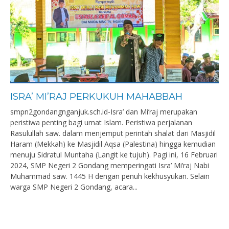
ISRA’ MI’RAJ PERKUKUH MAHABBAH
smpn2gondangnganjuk.sch.id-Isra’ dan Mi’raj merupakan
peristiwa penting bagi umat Islam. Peristiwa perjalanan
Rasulullah saw. dalam menjemput perintah shalat dari Masjidil
Haram (Mekkah) ke Masjidil Aqsa (Palestina) hingga kemudian
menuju Sidratul Muntaha (Langit ke tujuh). Pagi ini, 16 Februari
2024, SMP Negeri 2 Gondang memperingati Isra’ Mi’raj Nabi
Muhammad saw. 1445 H dengan penuh kekhusyukan. Selain
warga SMP Negeri 2 Gondang, acara...