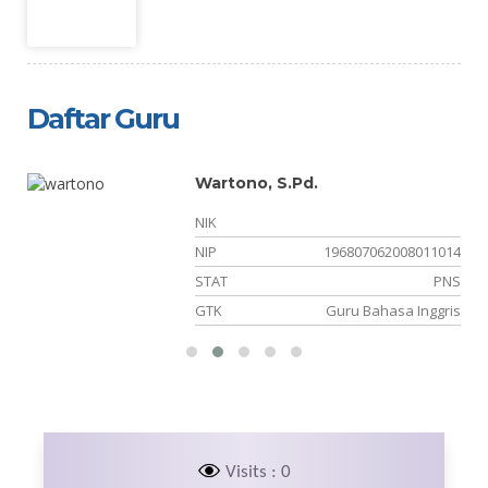
Daftar Guru
Wartono, S.Pd.
NIK
05
NIP
196807062008011014
NS
STAT
PNS
PS
GTK
Guru Bahasa Inggris
Visits : 0