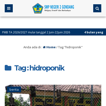
 TA 2026/2027 mulai tanggal 2 Juni-22juni 2026
4 bulan yang lalu
/ 
Anda ada di :
Home
/
Tag "hidroponik"
Tag : hidroponik
berita