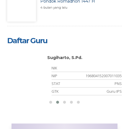
Pondok Romadhon 1447 H
4 bulan yang lalu
Daftar Guru
Sugiharto, S.Pd.
NIK
05
NIP
196804152007011035
PK
STAT
PNS
BK
GTK
Guru IPS