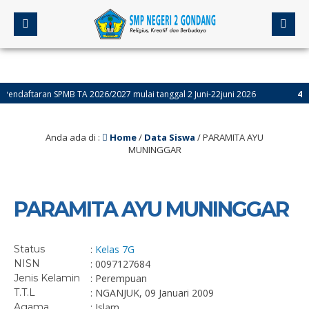
ndaftaran SPMB TA 2026/2027 mulai tanggal 2 Juni-22juni 2026
4 bula
Anda ada di :
Home
/
Data Siswa
/
PARAMITA AYU
MUNINGGAR
PARAMITA AYU MUNINGGAR
Status
:
Kelas 7G
NISN
: 0097127684
Jenis Kelamin
: Perempuan
T.T.L
: NGANJUK, 09 Januari 2009
Agama
: Islam