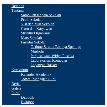
Beranda
Tentang
Sambutan Kepala Sekolah
Profil Sekolah
Visi dan Misi Sekolah
Guru dan Karyawan
Struktur Organisasi
Mars Sekolah
Fasilitas Sekolah
Gedung Sasana Budaya Spedugo
Mushola
Perpustakaan Widya Pustaka
Laboratorium Komputer
Lapangan Basket
Kurikulum
Kalender Akademik
Jadwal Mengajar Guru
Berita
Galeri
Portal
Dapodik
E-Rapor