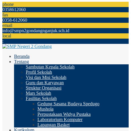
phone
0358612060
fax
0358-612060
email
info@smpn2gondangnganjuk.sch.id
local
:
Beranda
Tentang
Sambutan Kepala Sekolah
Profil Sekolah
Visi dan Misi Sekolah
Guru dan Karyawan
Struktur Organisasi
Mars Sekolah
Fasilitas Sekolah
Gedung Sasana Budaya Spedugo
Mushola
Perpustakaan Widya Pustaka
Laboratorium Komputer
Lapangan Basket
Kurikulum