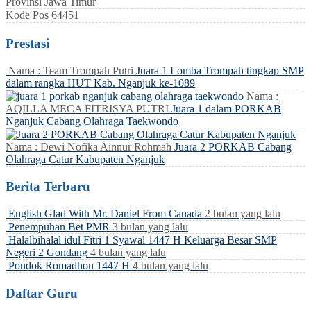
Provinsi
Jawa Timur
Kode Pos
64451
Prestasi
Nama : Team Trompah Putri
Juara 1 Lomba Trompah tingkap SMP
dalam rangka HUT Kab. Nganjuk ke-1089
Nama :
AQILLA MECA FITRISYA PUTRI
Juara 1 dalam PORKAB
Nganjuk Cabang Olahraga Taekwondo
Nama : Dewi Nofika Ainnur Rohmah
Juara 2 PORKAB Cabang
Olahraga Catur Kabupaten Nganjuk
Berita Terbaru
English Glad With Mr. Daniel From Canada
2 bulan yang lalu
Penempuhan Bet PMR
3 bulan yang lalu
Halalbihalal idul Fitri 1 Syawal 1447 H Keluarga Besar SMP
Negeri 2 Gondang
4 bulan yang lalu
Pondok Romadhon 1447 H
4 bulan yang lalu
Daftar Guru