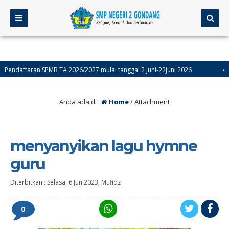
daftaran SPMB TA 2026/2027 mulai tanggal 2 Juni-22juni 2026
4 bulan
Anda ada di :
Home
/ Attachment
menyanyikan lagu hymne
guru
Diterbitkan :
Selasa, 6 Jun 2023
,
Mufidz
0