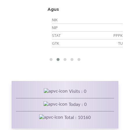
Agus
NIK
NIP
21
STAT
PPPK
NS
GTK
TU
IK
Visits : 0
Today : 0
Total : 10160