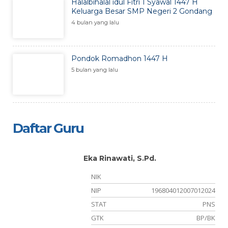
Halalbihalal idul Fitri 1 Syawal 1447 H
Keluarga Besar SMP Negeri 2 Gondang
4 bulan yang lalu
Pondok Romadhon 1447 H
5 bulan yang lalu
Daftar Guru
Eka Rinawati, S.Pd.
NIK
NIP
196804012007012024
er
STAT
PNS
an
GTK
BP/BK