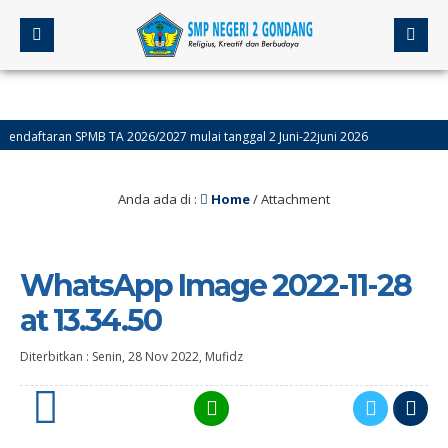
daftaran SPMB TA 2026/2027 mulai tanggal 2 Juni-22juni 2026
esmen Sumatif akhir Semester Genap (ASAS) Kelas 9 Dilaksanakan Tanggal 4-9 Me
Anda ada di :
Home
/ Attachment
WhatsApp Image 2022-11-28
at 13.34.50
Diterbitkan :
Senin, 28 Nov 2022
,
Mufidz
0