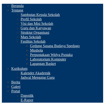
Beranda
Tentang
Sambutan Kepala Sekolah
Profil Sekolah
Visi dan Misi Sekolah
Guru dan Karyawan
Struktur Organisasi
Mars Sekolah
Fasilitas Sekolah
Gedung Sasana Budaya Spedugo
Mushola
Perpustakaan Widya Pustaka
Laboratorium Komputer
Lapangan Basket
Kurikulum
Kalender Akademik
Jadwal Mengajar Guru
Berita
Galeri
Portal
Dapodik
E-Rapor