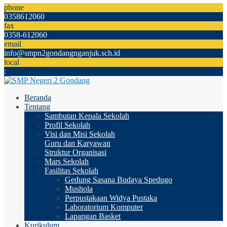
phone
0358612060
fax
0358-612060
email
info@smpn2gondangnganjuk.sch.id
local
:
Beranda
Tentang
Sambutan Kepala Sekolah
Profil Sekolah
Visi dan Misi Sekolah
Guru dan Karyawan
Struktur Organisasi
Mars Sekolah
Fasilitas Sekolah
Gedung Sasana Budaya Spedugo
Mushola
Perpustakaan Widya Pustaka
Laboratorium Komputer
Lapangan Basket
Kurikulum