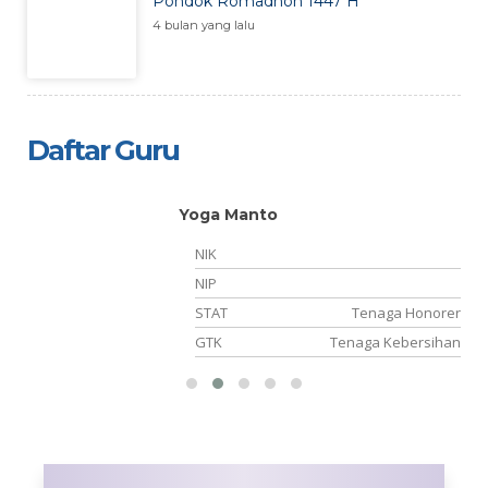
Pondok Romadhon 1447 H
4 bulan yang lalu
Daftar Guru
Yoga Manto
NIK
10
NIP
NS
STAT
Tenaga Honorer
BK
GTK
Tenaga Kebersihan