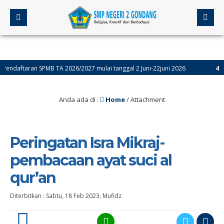
daftaran SPMB TA 2026/2027 mulai tanggal 2 Juni-22juni 2026
4 bulan
Anda ada di :
Home
/ Attachment
Peringatan Isra Mikraj-
pembacaan ayat suci al
qur’an
Diterbitkan :
Sabtu, 18 Feb 2023
,
Mufidz
0