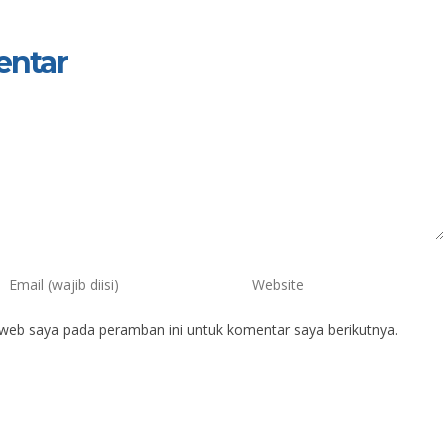
entar
 web saya pada peramban ini untuk komentar saya berikutnya.
aman
Zulfikar Annabil
IK
NIK
IP
NIP