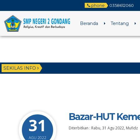
phone
0358612060
Beranda
Tentang
SEKILAS INFO
Bazar-HUT Keme
31
Diterbitkan :
Rabu, 31 Agu 2022
,
Mufidz
AGU 2022