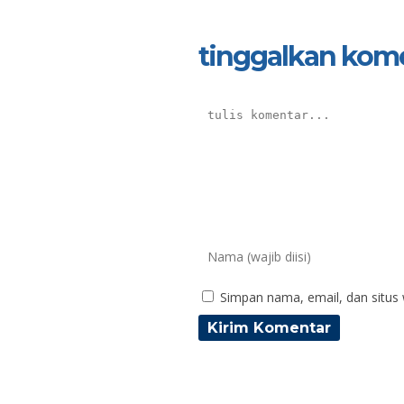
tinggalkan kom
Simpan nama, email, dan situs
Kiki Wardani Pangesti Putri,
D
S.Pd.
N
NIK
N