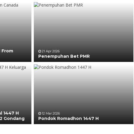
l From
21 Apr 2026
Penempuhan Bet PMR
al 1447 H
12 Mar 2026
 2 Gondang
Pondok Romadhon 1447 H