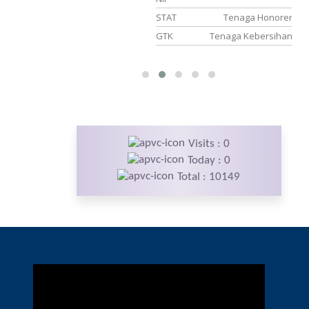
naga Honorer
STAT
Tenaga Honorer
f Administrasi
GTK
Tenaga Kebersihan
Visits : 0
Today : 0
Total : 10149