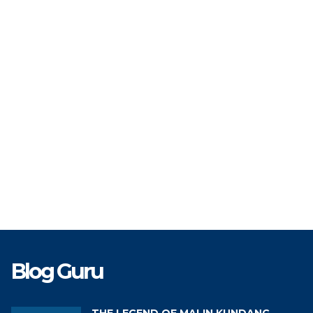
TAT
Tenaga Honorer
STAT
Te
TK
Petugas Kebersihan
GTK
Sta
Blog Guru