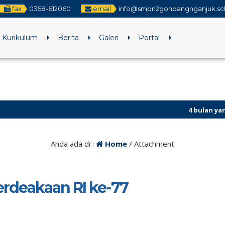
fax
0358-612060
email
info@smpn2gondangnganjuk.sc
Kurikulum
Berita
Galeri
Portal
4 bulan yang lalu
/ P
Anda ada di :
Home
/ Attachment
rdeakaan RI ke-77