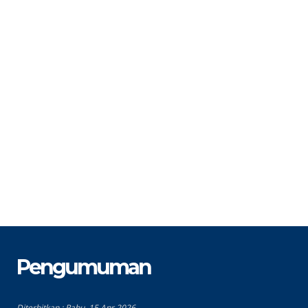
NIP
19960705 202221 2 002
S
STAT
PPPK
G
GTK
Guru Bahasa Indonesia
Pengumuman
Diterbitkan :
Rabu, 15 Apr 2026