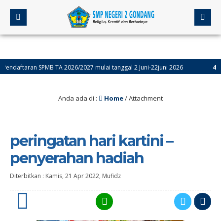
aftaran SPMB TA 2026/2027 mulai tanggal 2 Juni-22juni 2026
4 bulan
Anda ada di :
Home
/ Attachment
peringatan hari kartini –
penyerahan hadiah
Diterbitkan :
Kamis, 21 Apr 2022
,
Mufidz
0