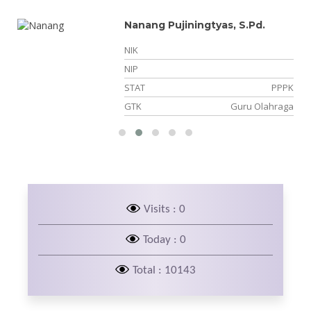
Nanang Pujiningtyas, S.Pd.
NIK
NIP
er
STAT
PPPK
an
GTK
Guru Olahraga
Visits : 0
Today : 0
Total : 10143