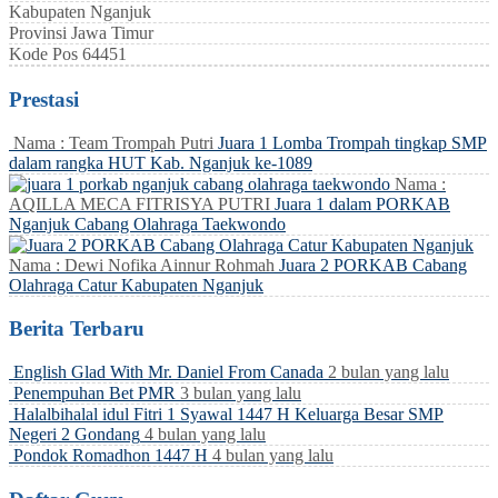
Kabupaten
Nganjuk
Provinsi
Jawa Timur
Kode Pos
64451
Prestasi
Nama : Team Trompah Putri
Juara 1 Lomba Trompah tingkap SMP
dalam rangka HUT Kab. Nganjuk ke-1089
Nama :
AQILLA MECA FITRISYA PUTRI
Juara 1 dalam PORKAB
Nganjuk Cabang Olahraga Taekwondo
Nama : Dewi Nofika Ainnur Rohmah
Juara 2 PORKAB Cabang
Olahraga Catur Kabupaten Nganjuk
Berita Terbaru
English Glad With Mr. Daniel From Canada
2 bulan yang lalu
Penempuhan Bet PMR
3 bulan yang lalu
Halalbihalal idul Fitri 1 Syawal 1447 H Keluarga Besar SMP
Negeri 2 Gondang
4 bulan yang lalu
Pondok Romadhon 1447 H
4 bulan yang lalu