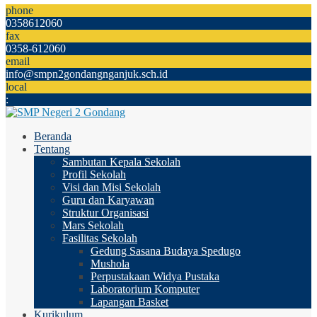
phone
0358612060
fax
0358-612060
email
info@smpn2gondangnganjuk.sch.id
local
:
Beranda
Tentang
Sambutan Kepala Sekolah
Profil Sekolah
Visi dan Misi Sekolah
Guru dan Karyawan
Struktur Organisasi
Mars Sekolah
Fasilitas Sekolah
Gedung Sasana Budaya Spedugo
Mushola
Perpustakaan Widya Pustaka
Laboratorium Komputer
Lapangan Basket
Kurikulum