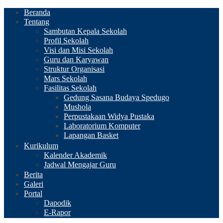
Beranda
Tentang
Sambutan Kepala Sekolah
Profil Sekolah
Visi dan Misi Sekolah
Guru dan Karyawan
Struktur Organisasi
Mars Sekolah
Fasilitas Sekolah
Gedung Sasana Budaya Spedugo
Mushola
Perpustakaan Widya Pustaka
Laboratorium Komputer
Lapangan Basket
Kurikulum
Kalender Akademik
Jadwal Mengajar Guru
Berita
Galeri
Portal
Dapodik
E-Rapor