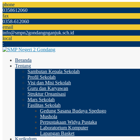
phone
0358612060
fax
0358-612060
email
info@smpn2gondangnganjuk.sch.id
local
:
Beranda
Tentang
Sambutan Kepala Sekolah
Profil Sekolah
Visi dan Misi Sekolah
Guru dan Karyawan
Struktur Organisasi
Mars Sekolah
Fasilitas Sekolah
Gedung Sasana Budaya Spedugo
Mushola
Perpustakaan Widya Pustaka
Laboratorium Komputer
Lapangan Basket
Kurikulum