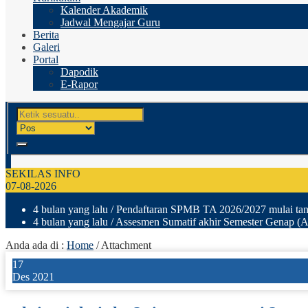
Kalender Akademik
Jadwal Mengajar Guru
Berita
Galeri
Portal
Dapodik
E-Rapor
SEKILAS INFO
07-08-2026
4 bulan yang lalu
/ Pendaftaran SPMB TA 2026/2027 mulai tang
4 bulan yang lalu
/ Assesmen Sumatif akhir Semester Genap (A
Anda ada di :
Home
/ Attachment
17
Des 2021