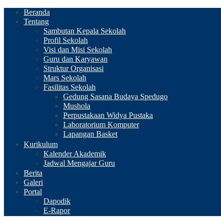
Beranda
Tentang
Sambutan Kepala Sekolah
Profil Sekolah
Visi dan Misi Sekolah
Guru dan Karyawan
Struktur Organisasi
Mars Sekolah
Fasilitas Sekolah
Gedung Sasana Budaya Spedugo
Mushola
Perpustakaan Widya Pustaka
Laboratorium Komputer
Lapangan Basket
Kurikulum
Kalender Akademik
Jadwal Mengajar Guru
Berita
Galeri
Portal
Dapodik
E-Rapor