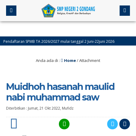
ndaftaran SPMB TA 2026/2027 mulai tanggal 2 Juni-22juni 2026
4 bula
Anda ada di :
Home
/ Attachment
Muidhoh hasanah maulid
nabi muhammad saw
Diterbitkan :
Jumat, 21 Okt 2022
,
Mufidz
0