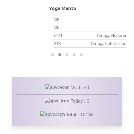
Yoga Manto
NIK
NIP
er
STAT
Tenaga Honorer
an
GTK
Tenaga Kebersihan
Visits : 0
Today : 0
Total : 10136