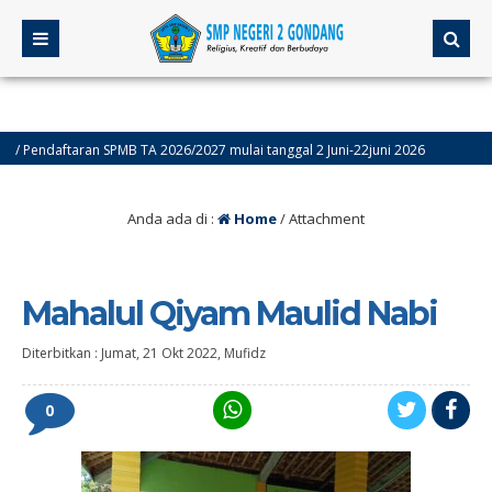
ndaftaran SPMB TA 2026/2027 mulai tanggal 2 Juni-22juni 2026
4 bul
Anda ada di :
Home
/ Attachment
Mahalul Qiyam Maulid Nabi
Diterbitkan :
Jumat, 21 Okt 2022
,
Mufidz
0