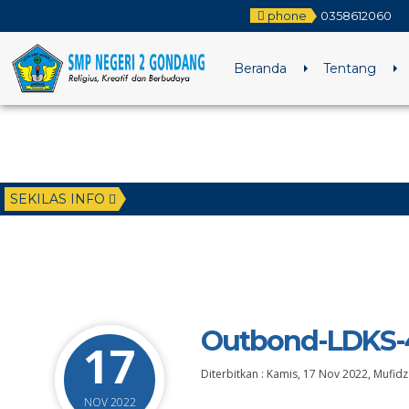
phone
0358612060
Beranda
Tentang
SEKILAS INFO
Outbond-LDKS-
17
Diterbitkan :
Kamis, 17 Nov 2022
,
Mufidz
NOV 2022