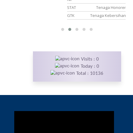
PNS
STAT
Tenaga Honorer
u Matematika
GTK
Tenaga Kebersihan
Visits : 0
Today : 0
Total : 10136