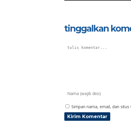
tinggalkan kom
Simpan nama, email, dan situs
Mohamad Irfan, S. Pd.I
Mak
NIK
N
NIP
N