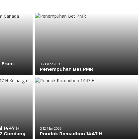
l From
21 Apr 2026
Penempuhan Bet PMR
al 1447 H
12 Mar 2026
 2 Gondang
Pondok Romadhon 1447 H