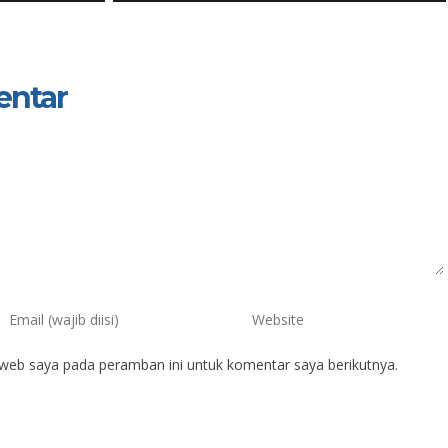
entar
 web saya pada peramban ini untuk komentar saya berikutnya.
ruf Ephendi, S.Pd.i
Moh Isman Badrud
IK
NIK
IP
NIP
197507