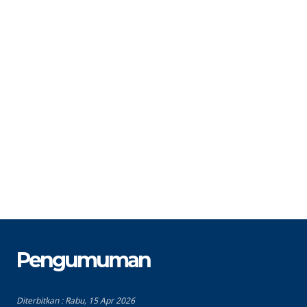
STAT
Guru Honorer
S
GTK
G
Guru Pendidikan Agama Islam
Pengumuman
Diterbitkan :
Rabu, 15 Apr 2026