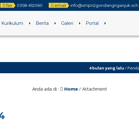
fax
0358-612060
email
info@smpn2gondangnganjuk.sch.
Kurikulum
Berita
Galeri
Portal
4 bulan yang lalu
/ Pendaftaran SP
Anda ada di :
Home
/ Attachment
4