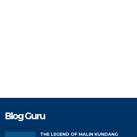
TAT
PPPK
STAT
TK
Guru Agama
GTK
Gur
Blog Guru
THE LEGEND OF MALIN KUNDANG