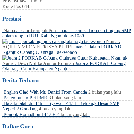
Provinsi
Jawa Timur
Kode Pos
64451
Prestasi
Nama : Team Trompah Putri
Juara 1 Lomba Trompah tingkap SMP
dalam rangka HUT Kab. Nganjuk ke-1089
Nama :
AQILLA MECA FITRISYA PUTRI
Juara 1 dalam PORKAB
Nganjuk Cabang Olahraga Taekwondo
Nama : Dewi Nofika Ainnur Rohmah
Juara 2 PORKAB Cabang
Olahraga Catur Kabupaten Nganjuk
Berita Terbaru
English Glad With Mr. Daniel From Canada
2 bulan yang lalu
Penempuhan Bet PMR
3 bulan yang lalu
Halalbihalal idul Fitri 1 Syawal 1447 H Keluarga Besar SMP
Negeri 2 Gondang
4 bulan yang lalu
Pondok Romadhon 1447 H
4 bulan yang lalu
Daftar Guru