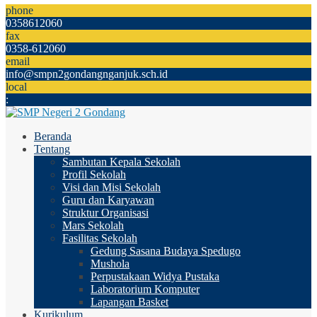
phone
0358612060
fax
0358-612060
email
info@smpn2gondangnganjuk.sch.id
local
:
Beranda
Tentang
Sambutan Kepala Sekolah
Profil Sekolah
Visi dan Misi Sekolah
Guru dan Karyawan
Struktur Organisasi
Mars Sekolah
Fasilitas Sekolah
Gedung Sasana Budaya Spedugo
Mushola
Perpustakaan Widya Pustaka
Laboratorium Komputer
Lapangan Basket
Kurikulum