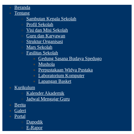
Beranda
Tentang
Sambutan Kepala Sekolah
Profil Sekolah
Visi dan Misi Sekolah
Guru dan Karyawan
Struktur Organisasi
Mars Sekolah
Fasilitas Sekolah
Gedung Sasana Budaya Spedugo
Mushola
Perpustakaan Widya Pustaka
Laboratorium Komputer
Lapangan Basket
Kurikulum
Kalender Akademik
Jadwal Mengajar Guru
Berita
Galeri
Portal
Dapodik
E-Rapor