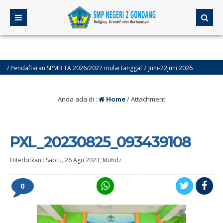
Pendaftaran SPMB TA 2026/2027 mulai tanggal 2 Juni-22juni 2026
4 bu
Anda ada di :
Home
/ Attachment
PXL_20230825_093439108
Diterbitkan :
Sabtu, 26 Agu 2023
,
Mufidz
0