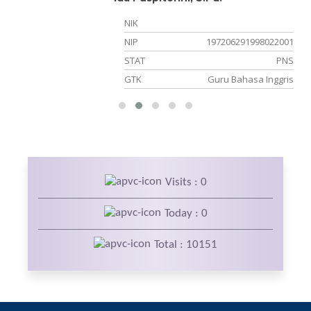
NIK
NIP
197206291998022001
er
STAT
PNS
TU
GTK
Guru Bahasa Inggris
Visits : 0
Today : 0
Total : 10151