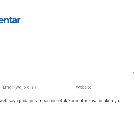
entar
 web saya pada peramban ini untuk komentar saya berikutnya.
eng Surayitno, S.Pd.
Fitra Amy
Rachmaningrum
IK
NIK
IP