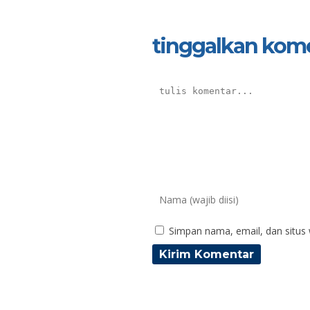
tinggalkan kom
Simpan nama, email, dan situs
Agung Puji Santoso
Sug
NIK
N
NIP
N