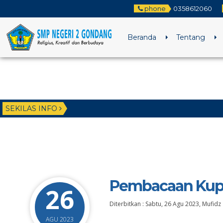
phone
0358612060
Beranda
Tentang
SEKILAS INFO
Pembacaan Kup
26
Diterbitkan :
Sabtu, 26 Agu 2023
,
Mufidz
AGU 2023