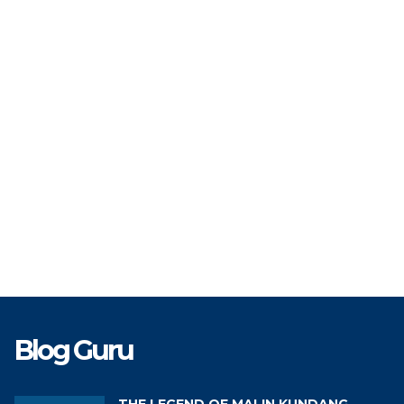
NIP
199403
TAT
PPPK
STAT
TK
Guru IPA
GTK
Blog Guru