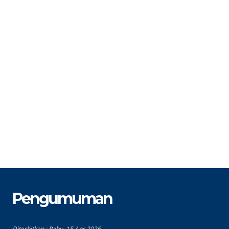
STAT
PPPK PW
S
GTK
Staf Tata Usaha
G
Pengumuman
Diterbitkan :
Rabu, 15 Apr 2026