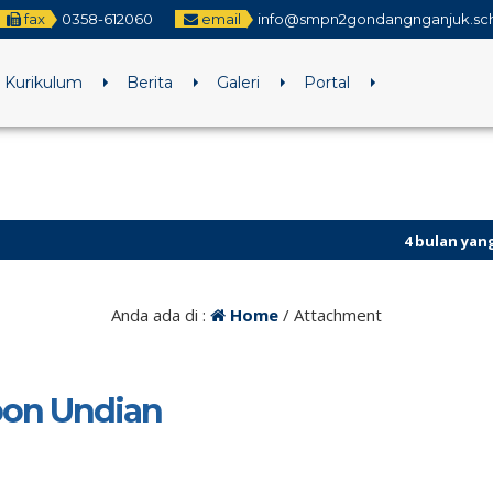
fax
0358-612060
email
info@smpn2gondangnganjuk.sch
Kurikulum
Berita
Galeri
Portal
4 bulan yang lalu
/ P
Anda ada di :
Home
/ Attachment
on Undian