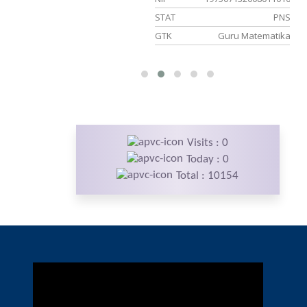
232019032021
STAT
PNS
PNS
GTK
Guru Matematika
BTIK
Visits : 0
Today : 0
Total : 10154