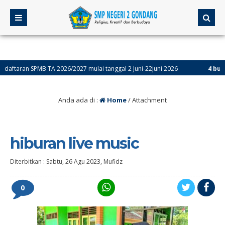
aran SPMB TA 2026/2027 mulai tanggal 2 Juni-22juni 2026
4 bulan yan
Anda ada di :
Home
/ Attachment
hiburan live music
Diterbitkan :
Sabtu, 26 Agu 2023
,
Mufidz
0