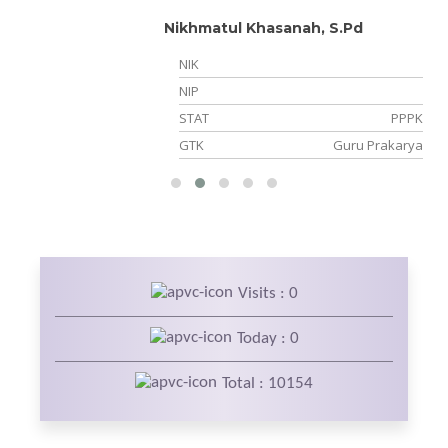
Nikhmatul Khasanah, S.Pd
NIK
07
NIP
NS
STAT
PPPK
is
GTK
Guru Prakarya
Visits : 0
Today : 0
Total : 10154