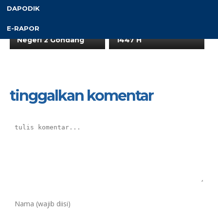
28 Mar 2026
DAPODIK
Halalbihalal idul Fitri 1
Syawal 1447 H
12 Mar 2026
E-RAPOR
Keluarga Besar SMP
Pondok Romadhon
Negeri 2 Gondang
1447 H
tinggalkan komentar