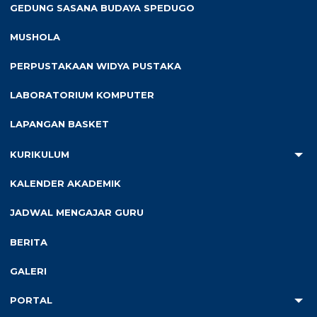
ustaz A’arif
GEDUNG SASANA BUDAYA SPEDUGO
Kategori :
MUSHOLA
PERPUSTAKAAN WIDYA PUSTAKA
LABORATORIUM KOMPUTER
Baca Juga :
LAPANGAN BASKET
KURIKULUM
KALENDER AKADEMIK
JADWAL MENGAJAR GURU
13 Mei 2026
21 Apr 2026
BERITA
English Glad With Mr.
Penempuhan Bet
Daniel From Canada
PMR
GALERI
PORTAL