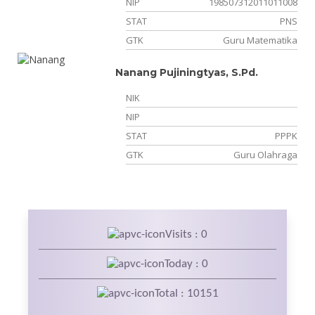
NIP
198507312011011008
STAT
PNS
GTK
Guru Matematika
Nanang Pujiningtyas, S.Pd.
NIK
NIP
STAT
PPPK
GTK
Guru Olahraga
Visits : 0
Today : 0
Total : 10151