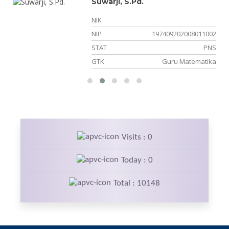
Suwarji, S.Pd.
NIK
NIP
197409202008011002
er
STAT
PNS
ia
GTK
Guru Matematika
Visits : 0
Today : 0
Total : 10148