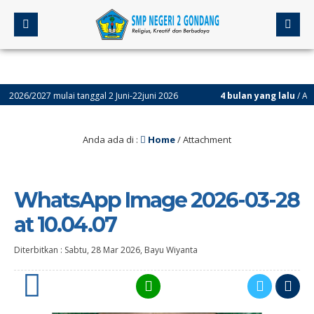
/2027 mulai tanggal 2 Juni-22juni 2026
4 bulan yang lalu
/ Assesmen
Anda ada di :
Home
/ Attachment
WhatsApp Image 2026-03-28
at 10.04.07
Diterbitkan :
Sabtu, 28 Mar 2026
,
Bayu Wiyanta
0