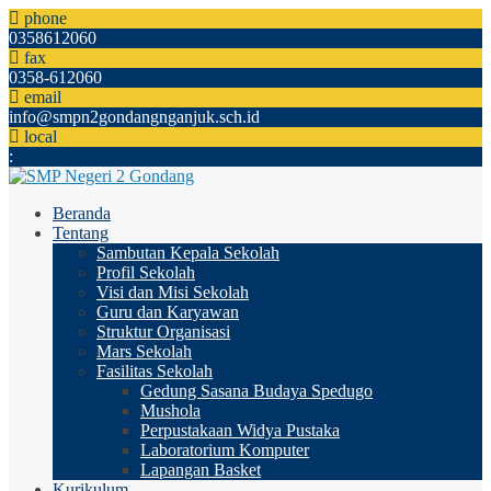
phone
0358612060
fax
0358-612060
email
info@smpn2gondangnganjuk.sch.id
local
:
Beranda
Tentang
Sambutan Kepala Sekolah
Profil Sekolah
Visi dan Misi Sekolah
Guru dan Karyawan
Struktur Organisasi
Mars Sekolah
Fasilitas Sekolah
Gedung Sasana Budaya Spedugo
Mushola
Perpustakaan Widya Pustaka
Laboratorium Komputer
Lapangan Basket
Kurikulum